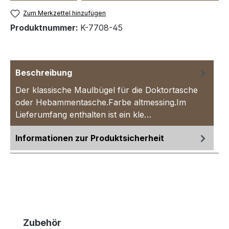
Zum Merkzettel hinzufügen
Produktnummer:
K-7708-45
Beschreibung
Der klassische Maulbügel für die Doktortasche
oder Hebammentasche.Farbe altmessing.Im
Lieferumfang enthalten ist ein kle…
Mehr
Informationen zur Produktsicherheit
Produktgalerie überspringen
Zubehör