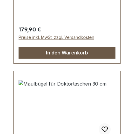
erforderliche Befestigungsmaterial.
Lieferumfang: 1 Stück PREMIUM-
Maulbügel 40 cm, altmessing
Regulärer Preis:
179,90 €
Preise inkl. MwSt. zzgl. Versandkosten
In den Warenkorb