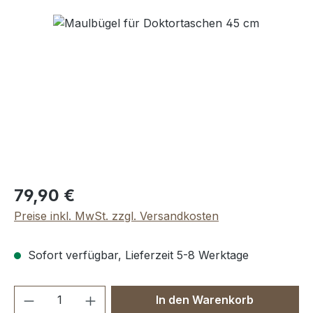
Bildergalerie überspringen
Regulärer Preis:
79,90 €
Preise inkl. MwSt. zzgl. Versandkosten
Sofort verfügbar, Lieferzeit 5-8 Werktage
Produkt Anzahl: Gib den gewünschten We
In den Warenkorb