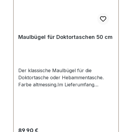
Maulbügel für Doktortaschen 50 cm
Der klassische Maulbügel für die
Doktortasche oder Hebammentasche.
Farbe altmessing.Im Lieferumfang
enthalten ist ein kleines Vorhangschloss
mit Schlüssel und das komplette
erforderliche
Befestigungsmaterial.Lieferumfang:1 Stück
Maulbügel 50 cm, altmessing1 Stück
Vorhangschloss, altmessing2 Stück
Regulärer Preis:
89,90 €