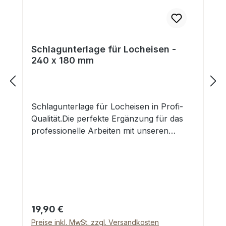
Schlagunterlage für Locheisen -
240 x 180 mm
Schlagunterlage für Locheisen in Profi-
Qualität.Die perfekte Ergänzung für das
professionelle Arbeiten mit unseren
Locheisen.Schont das Werkzeug und
schont den Untergrund.Material: PE-
HMW.Maße: 240 x 180 x 10
mm.Lieferumfang:1 Stück Schlagunterlage
Regulärer Preis:
19,90 €
Preise inkl. MwSt. zzgl. Versandkosten