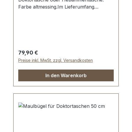
Farbe altmessing.Im Lieferumfang
enthalten ist ein kleines Vorhangschloss
mit Schlüssel und das komplette
erforderliche
Befestigungsmaterial. Lieferumfang:1
Stück Maulbügel 40 cm, altmessing1
Stück Vorhangschloss, altmessing2 Stück
Regulärer Preis:
79,90 €
Schlüssel, altmessing4 Stück
Preise inkl. MwSt. zzgl. Versandkosten
Unterlegscheibe, altmessing16 Stück
Hohlnieten, 2-teilig, altmessing
In den Warenkorb