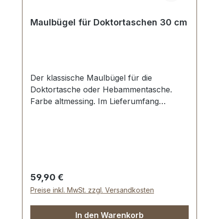
Maulbügel für Doktortaschen 30 cm
Der klassische Maulbügel für die
Doktortasche oder Hebammentasche.
Farbe altmessing. Im Lieferumfang
enthalten ist ein kleines Vorhangschloss
mit Schlüssel und das komplette
erforderliche Befestigungsmaterial.
Lieferumfang: 1 Stück Maulbügel 30 cm,
altmessing 1 Stück Vorhangschloss,
altmessing 2 Stück Schlüssel, altmessing
Regulärer Preis:
59,90 €
4 Stück Unterlegscheibe, altmessing 16
Preise inkl. MwSt. zzgl. Versandkosten
Stück Hohlnieten, 2-teilig, altmessing
In den Warenkorb