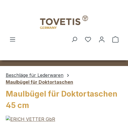
Zum Hauptinhalt springen
Ware
Beschläge für Lederwaren
Maulbügel für Doktortaschen
Maulbügel für Doktortaschen
45 cm