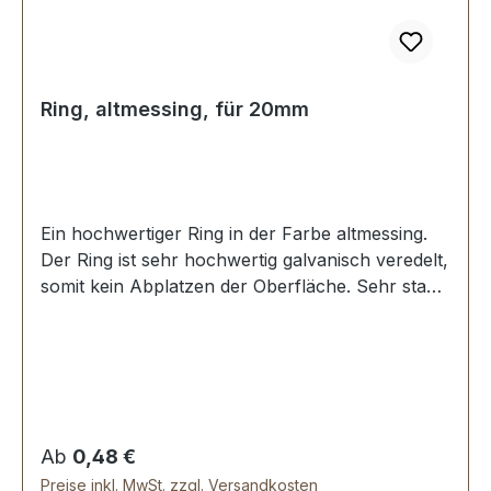
Ring, altmessing, für 20mm
Ein hochwertiger Ring in der Farbe altmessing.
Der Ring ist sehr hochwertig galvanisch veredelt,
somit kein Abplatzen der Oberfläche. Sehr stabil,
bestens geeignet für Taschen, Rucksäcke,
Lederwaren. Stoß ist nicht verschweisst.
Durchmesser innen: 20 mm, Drahtstärke: 3,0
mm. Lieferumfang: 1 Stück Ring
Regulärer Preis:
Ab
0,48 €
Preise inkl. MwSt. zzgl. Versandkosten