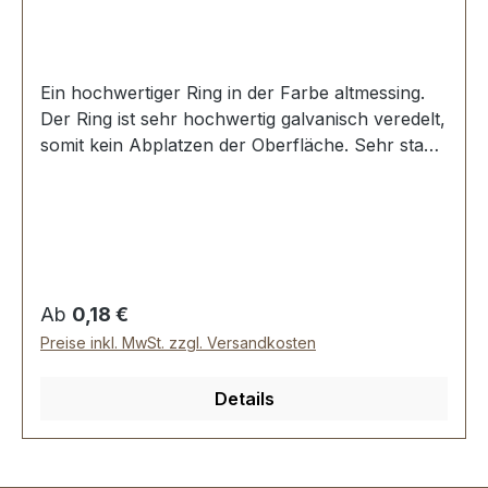
Ein hochwertiger Ring in der Farbe altmessing.
Der Ring ist sehr hochwertig galvanisch veredelt,
somit kein Abplatzen der Oberfläche. Sehr stabil,
bestens geeignet für Taschen, Rucksäcke,
Lederwaren. Stoß ist nicht verschweisst.
Durchmesser innen: 8 mm, Drahtstärke: 1,5 mm.
Lieferumfang: 1 Stück Ring
Regulärer Preis:
Ab
0,18 €
Preise inkl. MwSt. zzgl. Versandkosten
Details