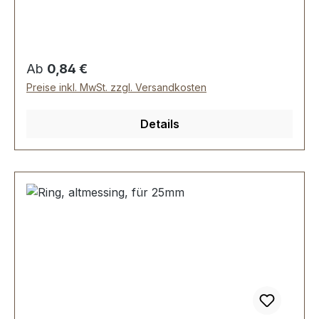
Durchmesser innen: 35 mm, Drahtstärke: 4,5
mm. Lieferumfang: 1 Stück Ring
Regulärer Preis:
Ab
0,84 €
Preise inkl. MwSt. zzgl. Versandkosten
Details