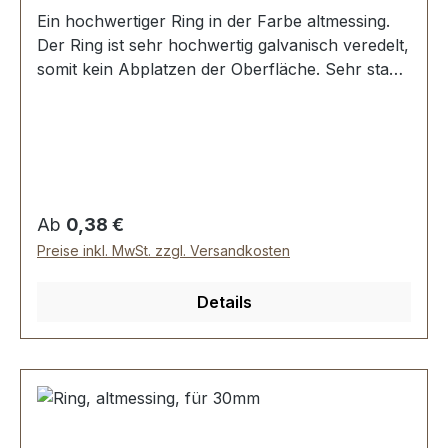
Ein hochwertiger Ring in der Farbe altmessing.
Der Ring ist sehr hochwertig galvanisch veredelt,
somit kein Abplatzen der Oberfläche. Sehr stabil,
bestens geeignet für Taschen, Rucksäcke,
Lederwaren. Stoß ist nicht verschweisst.
Durchmesser innen: 16 mm, Drahtstärke: 2,6
mm. Lieferumfang: 1 Stück Ring
Regulärer Preis:
Ab
0,38 €
Preise inkl. MwSt. zzgl. Versandkosten
Details