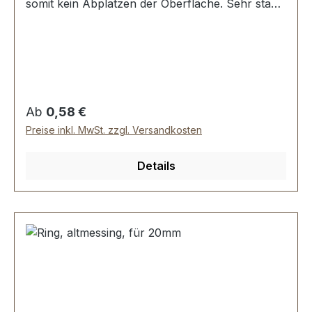
somit kein Abplatzen der Oberfläche. Sehr stabil,
bestens geeignet für Taschen, Rucksäcke,
Lederwaren. Stoß ist nicht verschweisst.
Durchmesser innen: 40 mm, Drahtstärke: 5,0
mm. Lieferumfang: 1 Stück Ring
Regulärer Preis:
Ab
0,58 €
Preise inkl. MwSt. zzgl. Versandkosten
Details