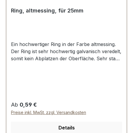
Ring, altmessing, für 25mm
Ein hochwertiger Ring in der Farbe altmessing.
Der Ring ist sehr hochwertig galvanisch veredelt,
somit kein Abplatzen der Oberfläche. Sehr stabil,
bestens geeignet für Taschen, Rucksäcke,
Lederwaren. Stoß ist nicht verschweisst.
Durchmesser innen: 25 mm, Drahtstärke: 3,5
mm. Lieferumfang: 1 Stück Ring
Regulärer Preis:
Ab
0,59 €
Preise inkl. MwSt. zzgl. Versandkosten
Details