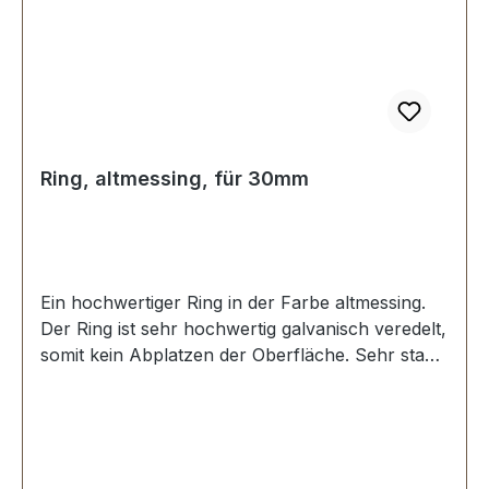
Ring, altmessing, für 30mm
Ein hochwertiger Ring in der Farbe altmessing.
Der Ring ist sehr hochwertig galvanisch veredelt,
somit kein Abplatzen der Oberfläche. Sehr stabil,
bestens geeignet für Taschen, Rucksäcke,
Lederwaren. Stoß ist nicht verschweisst.
Durchmesser innen: 30 mm, Drahtstärke: 4,0
mm. Lieferumfang: 1 Stück Ring