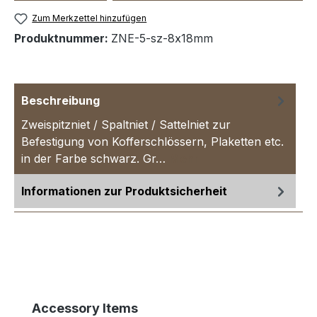
Zum Merkzettel hinzufügen
Produktnummer:
ZNE-5-sz-8x18mm
Beschreibung
Zweispitzniet / Spaltniet / Sattelniet zur
Befestigung von Kofferschlössern, Plaketten etc.
in der Farbe schwarz. Gr…
Mehr
Informationen zur Produktsicherheit
Produktgalerie überspringen
Accessory Items