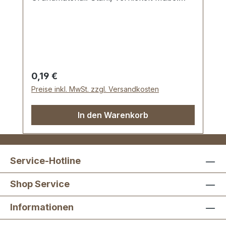
Außen-Ø: 10 mm, Innen-Ø: 4,0 mm
Lieferumfang: 1 Stück Unterlegscheibe
Regulärer Preis:
0,19 €
Preise inkl. MwSt. zzgl. Versandkosten
In den Warenkorb
Service-Hotline
Shop Service
Informationen