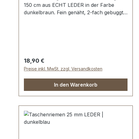
150 cm aus ECHT LEDER in der Farbe
dunkelbraun. Fein genäht, 2-fach gebuggt
und abgesteppt. Breite ca. 25 mm, Länge:
ca. 150 cm. Lieferumfang: 1 Stück
Taschenriemen
Regulärer Preis:
18,90 €
Preise inkl. MwSt. zzgl. Versandkosten
In den Warenkorb