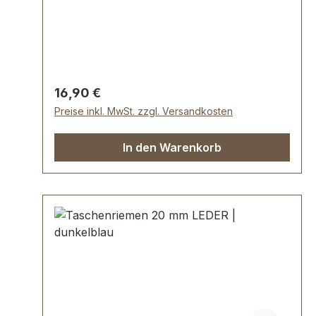
und abgesteppt. Breite ca. 20 mm, Länge:
ca. 150 cm. Lieferumfang: 1 Stück
Taschenriemen
Regulärer Preis:
16,90 €
Preise inkl. MwSt. zzgl. Versandkosten
In den Warenkorb