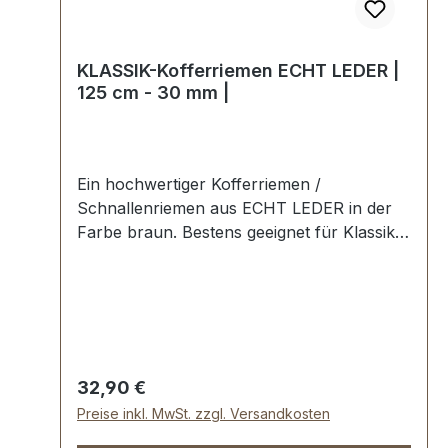
KLASSIK-Kofferriemen ECHT LEDER |
125 cm - 30 mm |
Ein hochwertiger Kofferriemen /
Schnallenriemen aus ECHT LEDER in der
Farbe braun. Bestens geeignet für Klassik-
Koffer, Vintage-Gepäck, historische
Schrankkoffer und Oldtimer-Koffer. Fertig
konfektioniert mit Schnalle und Schlaufe, 5
Löcher vorgelocht. Länge: 125 cm, Breite
30 mm, Stärke ca. 2,7 mm. Lieferumfang: 1
Stück Kofferriemen mit Schnalle und
Regulärer Preis:
32,90 €
Schlaufe. Bitte beachten: Diese
Preise inkl. MwSt. zzgl. Versandkosten
Kofferriemen werden auftragsbezogen