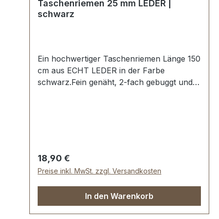
Taschenriemen 25 mm LEDER |
schwarz
Ein hochwertiger Taschenriemen Länge 150
cm aus ECHT LEDER in der Farbe
schwarz.Fein genäht, 2-fach gebuggt und
abgesteppt.Breite ca. 25 mm, Länge ca. 150
cm.Lieferumfang:1 Stück Taschenriemen
Regulärer Preis:
18,90 €
Preise inkl. MwSt. zzgl. Versandkosten
In den Warenkorb