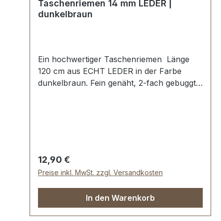
Taschenriemen 14 mm LEDER |
dunkelbraun
Ein hochwertiger Taschenriemen Länge
120 cm aus ECHT LEDER in der Farbe
dunkelbraun. Fein genäht, 2-fach gebuggt
und abgesteppt. Breite ca. 14 mm, Länge:
ca. 120 cm. Lieferumfang: 1 Stück
Taschenriemen
Regulärer Preis:
12,90 €
Preise inkl. MwSt. zzgl. Versandkosten
In den Warenkorb