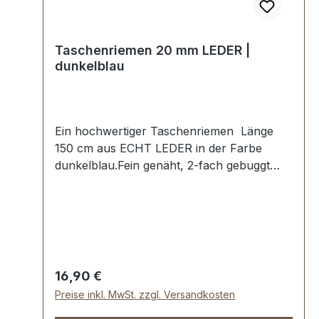
Taschenriemen 20 mm LEDER |
dunkelblau
Ein hochwertiger Taschenriemen Länge
150 cm aus ECHT LEDER in der Farbe
dunkelblau.Fein genäht, 2-fach gebuggt
und abgesteppt.Breite ca. 20 mm, Länge ca.
150 cm.Lieferumfang:1 Stück
Taschenriemen
Regulärer Preis:
16,90 €
Preise inkl. MwSt. zzgl. Versandkosten