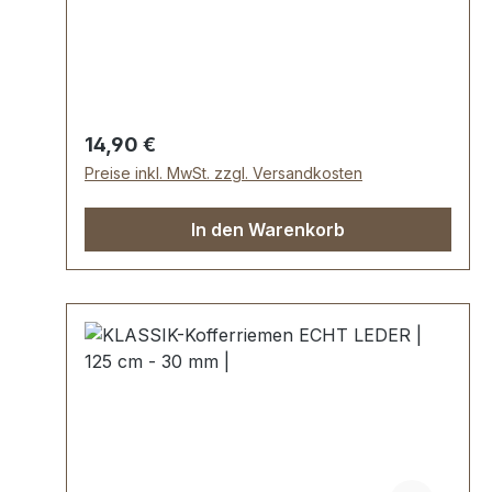
abgesteppt. Breite: ca. 12 mm, Länge: ca.
150 cm. Lieferumfang: 1 Stück
Taschenriemen
Regulärer Preis:
14,90 €
Preise inkl. MwSt. zzgl. Versandkosten
In den Warenkorb