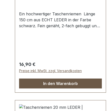
Ein hochwertiger Taschenriemen Länge
150 cm aus ECHT LEDER in der Farbe
schwarz. Fein genäht, 2-fach gebuggt und
abgesteppt. Breite: ca. 20 mm, Länge: ca.
150 cm. Lieferumfang: 1 Stück
Taschenriemen
Regulärer Preis:
16,90 €
Preise inkl. MwSt. zzgl. Versandkosten
In den Warenkorb