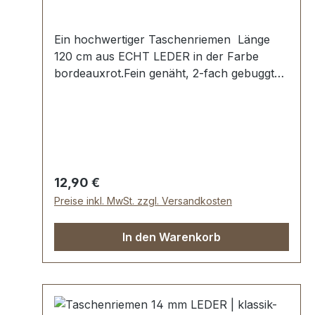
Ein hochwertiger Taschenriemen Länge
120 cm aus ECHT LEDER in der Farbe
bordeauxrot.Fein genäht, 2-fach gebuggt
und abgesteppt.Breite ca. 14 mm, Länge ca.
120 cm.Lieferumfang:1 Stück
Taschenriemen
Regulärer Preis:
12,90 €
Preise inkl. MwSt. zzgl. Versandkosten
In den Warenkorb