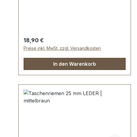
abgesteppt. Breite: ca. 25 mm, Länge: ca.
150 cm. Lieferumfang: 1 Stück
Taschenriemen
Regulärer Preis:
18,90 €
Preise inkl. MwSt. zzgl. Versandkosten
In den Warenkorb