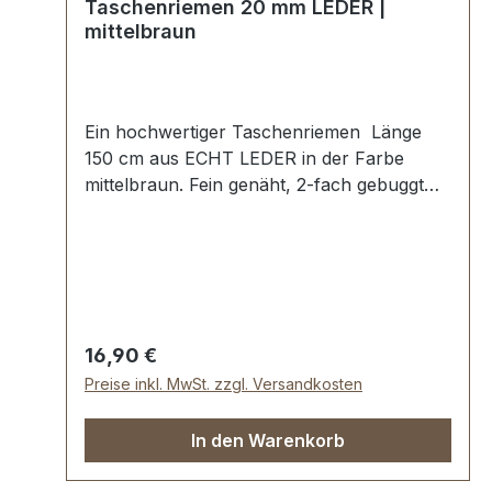
Taschenriemen 20 mm LEDER |
mittelbraun
Ein hochwertiger Taschenriemen Länge
150 cm aus ECHT LEDER in der Farbe
mittelbraun. Fein genäht, 2-fach gebuggt
und abgesteppt. Breite ca. 20 mm, Länge:
ca. 150 cm. Lieferumfang: 1 Stück
Taschenriemen
Regulärer Preis:
16,90 €
Preise inkl. MwSt. zzgl. Versandkosten
In den Warenkorb