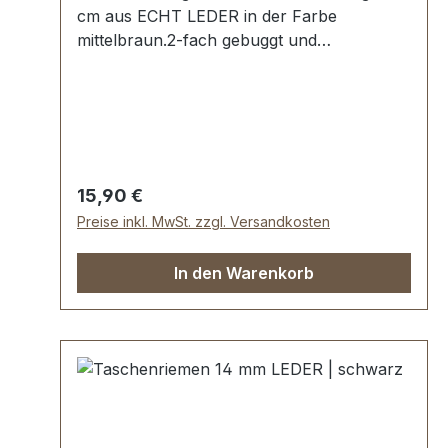
cm aus ECHT LEDER in der Farbe
mittelbraun.2-fach gebuggt und
abgesteppt.Länge: ca. 150 cm, Breite ca. 14
mm.Lieferumfang:1 Stück Taschenriemen
Regulärer Preis:
15,90 €
Preise inkl. MwSt. zzgl. Versandkosten
In den Warenkorb