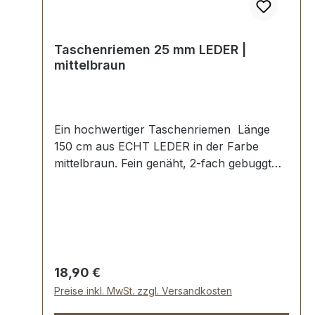
Taschenriemen 25 mm LEDER |
mittelbraun
Ein hochwertiger Taschenriemen Länge
150 cm aus ECHT LEDER in der Farbe
mittelbraun. Fein genäht, 2-fach gebuggt
und abgesteppt. Breite ca. 25 mm, Länge:
ca. 150 cm. Lieferumfang: 1 Stück
Taschenriemen
Regulärer Preis:
18,90 €
Preise inkl. MwSt. zzgl. Versandkosten