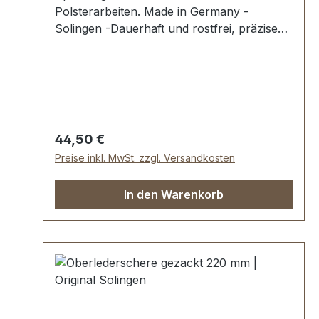
Polsterarbeiten. Made in Germany -
Solingen -Dauerhaft und rostfrei, präzise
und scharf. Gesamtlänge 18 cm (7").
Regulärer Preis:
44,50 €
Preise inkl. MwSt. zzgl. Versandkosten
In den Warenkorb