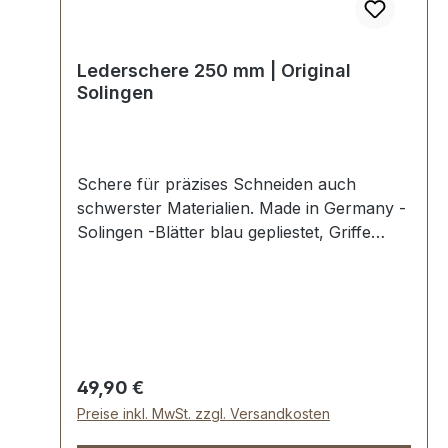
Lederschere 250 mm | Original
Solingen
Schere für präzises Schneiden auch
schwerster Materialien. Made in Germany -
Solingen -Blätter blau gepliestet, Griffe
schwarz lackiert.Präzise und scharf.
Gesamtlänge 25 cm (10").
Regulärer Preis:
49,90 €
Preise inkl. MwSt. zzgl. Versandkosten