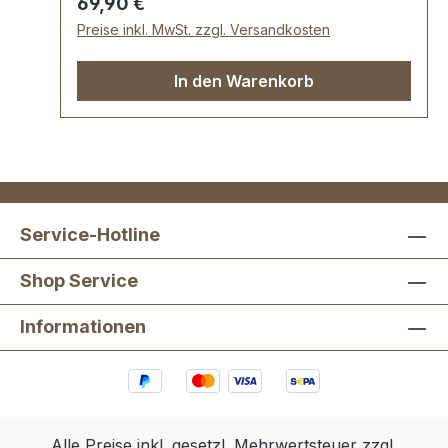
Regulärer Preis:
69,90 €
(9").
Preise inkl. MwSt. zzgl. Versandkosten
In den Warenkorb
Service-Hotline
Shop Service
Informationen
Alle Preise inkl. gesetzl. Mehrwertsteuer zzgl.