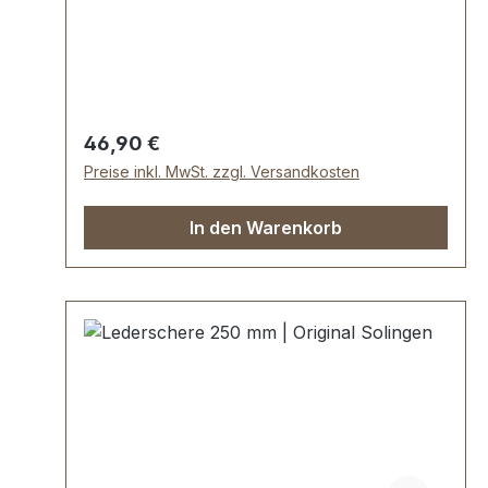
schwarz lackiert.Präzise und scharf.
Gesamtlänge 23 cm (9").
Regulärer Preis:
46,90 €
Preise inkl. MwSt. zzgl. Versandkosten
In den Warenkorb