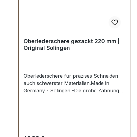
Oberlederschere gezackt 220 mm |
Original Solingen
Oberlederschere für präzises Schneiden
auch schwerster Materialien.Made in
Germany - Solingen -Die grobe Zahnung
an der Außenseite einer Klinge verhindert
das Wegrutschen des Materials.Blätter blau
gepliestet, Griffe schwarz lackiert.Zum
Schneiden von schweren Materialien z.B.
Leder, dicke Stoffe, Gummi, Teppich
etc.Präzise und scharf.Gesamtlänge 22 cm