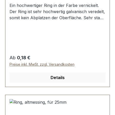
Ein hochwertiger Ring in der Farbe vernickelt.
Der Ring ist sehr hochwertig galvanisch veredelt,
somit kein Abplatzen der Oberfläche. Sehr stabil,
bestens geeignet für Taschen, Rucksäcke,
Lederwaren. Stoß ist nicht verschweisst.
Durchmesser innen: 16 mm, Drahtstärke: 2,6
mm. Lieferumfang: 1 Stück Ring
Regulärer Preis:
Ab
0,18 €
Preise inkl. MwSt. zzgl. Versandkosten
Details