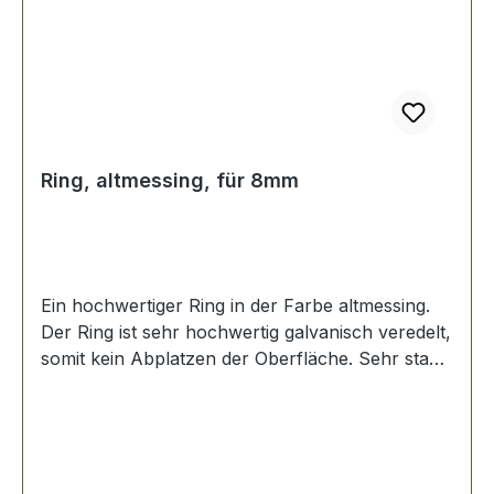
Ring, altmessing, für 8mm
Ein hochwertiger Ring in der Farbe altmessing.
Der Ring ist sehr hochwertig galvanisch veredelt,
somit kein Abplatzen der Oberfläche. Sehr stabil,
bestens geeignet für Taschen, Rucksäcke,
Lederwaren. Stoß ist nicht verschweisst.
Durchmesser innen: 8 mm, Drahtstärke: 1,5 mm.
Lieferumfang: 1 Stück Ring