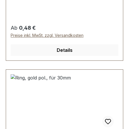
Durchmesser innen: 35 mm, Drahtstärke: 4,5
mm. Lieferumfang: 1 Stück Ring
Regulärer Preis:
Ab
0,48 €
Preise inkl. MwSt. zzgl. Versandkosten
Details