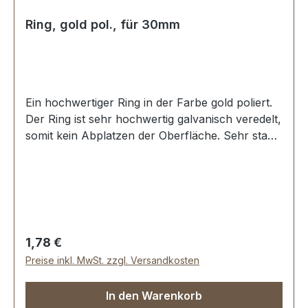
Ring, gold pol., für 30mm
Ein hochwertiger Ring in der Farbe gold poliert.
Der Ring ist sehr hochwertig galvanisch veredelt,
somit kein Abplatzen der Oberfläche. Sehr stabil,
bestens geeignet für Taschen, Rucksäcke,
Lederwaren. Stoß ist nicht verschweisst.
Durchmesser innen: 30 mm, Drahtstärke: 4,0
mm. Lieferumfang: 1 Stück Ring
Regulärer Preis:
1,78 €
Preise inkl. MwSt. zzgl. Versandkosten
In den Warenkorb