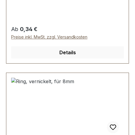
Durchmesser innen: 25 mm, Drahtstärke: 3,5
mm. Lieferumfang: 1 Stück Ring
Regulärer Preis:
Ab
0,34 €
Preise inkl. MwSt. zzgl. Versandkosten
Details