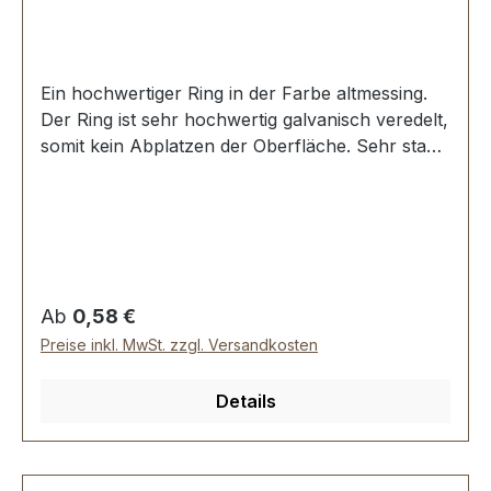
Ein hochwertiger Ring in der Farbe altmessing.
Der Ring ist sehr hochwertig galvanisch veredelt,
somit kein Abplatzen der Oberfläche. Sehr stabil,
bestens geeignet für Taschen, Rucksäcke,
Lederwaren. Stoß ist nicht verschweisst.
Durchmesser innen: 40 mm, Drahtstärke: 5,0
mm. Lieferumfang: 1 Stück Ring
Regulärer Preis:
Ab
0,58 €
Preise inkl. MwSt. zzgl. Versandkosten
Details