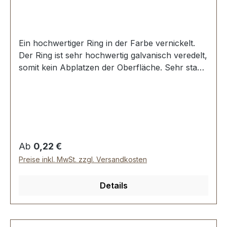
Ein hochwertiger Ring in der Farbe vernickelt.
Der Ring ist sehr hochwertig galvanisch veredelt,
somit kein Abplatzen der Oberfläche. Sehr stabil,
bestens geeignet für Taschen, Rucksäcke,
Lederwaren. Stoß ist nicht verschweisst.
Durchmesser innen: 20 mm, Drahtstärke: 3,0
mm. Lieferumfang: 1 Stück Ring
Regulärer Preis:
Ab
0,22 €
Preise inkl. MwSt. zzgl. Versandkosten
Details