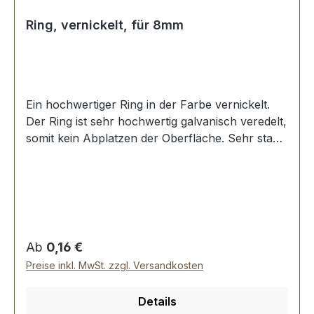
Ring, vernickelt, für 8mm
Ein hochwertiger Ring in der Farbe vernickelt.
Der Ring ist sehr hochwertig galvanisch veredelt,
somit kein Abplatzen der Oberfläche. Sehr stabil,
bestens geeignet für Taschen, Rucksäcke,
Lederwaren. Stoß ist nicht verschweisst.
Durchmesser innen: 8 mm, Drahtstärke: 1,5 mm.
Lieferumfang: 1 Stück Ring
Regulärer Preis:
Ab
0,16 €
Preise inkl. MwSt. zzgl. Versandkosten
Details