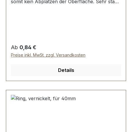
somit kein Abplatzen der Oberfläche. Sehr stabil,
bestens geeignet für Taschen, Rucksäcke,
Lederwaren. Stoß ist nicht verschweisst.
Durchmesser innen: 35 mm, Drahtstärke: 4,5
mm. Lieferumfang: 1 Stück Ring
Regulärer Preis:
Ab
0,84 €
Preise inkl. MwSt. zzgl. Versandkosten
Details