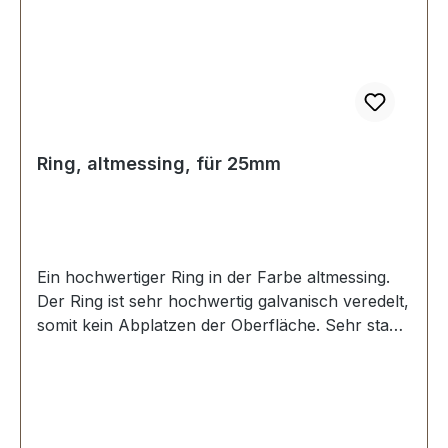
Ring, altmessing, für 25mm
Ein hochwertiger Ring in der Farbe altmessing.
Der Ring ist sehr hochwertig galvanisch veredelt,
somit kein Abplatzen der Oberfläche. Sehr stabil,
bestens geeignet für Taschen, Rucksäcke,
Lederwaren. Stoß ist nicht verschweisst.
Durchmesser innen: 25 mm, Drahtstärke: 3,5
mm. Lieferumfang: 1 Stück Ring