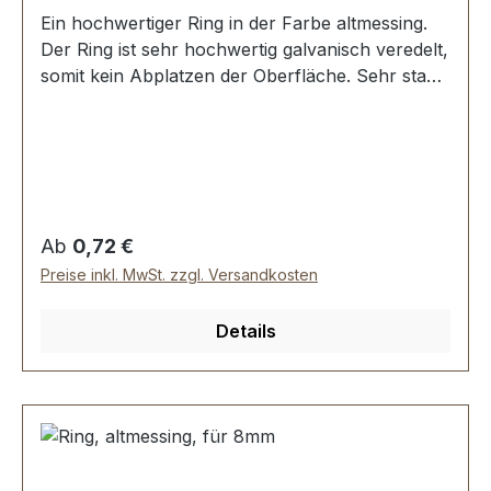
Ein hochwertiger Ring in der Farbe altmessing.
Der Ring ist sehr hochwertig galvanisch veredelt,
somit kein Abplatzen der Oberfläche. Sehr stabil,
bestens geeignet für Taschen, Rucksäcke,
Lederwaren. Stoß ist nicht verschweisst.
Durchmesser innen: 30 mm, Drahtstärke: 4,0
mm. Lieferumfang: 1 Stück Ring
Regulärer Preis:
Ab
0,72 €
Preise inkl. MwSt. zzgl. Versandkosten
Details