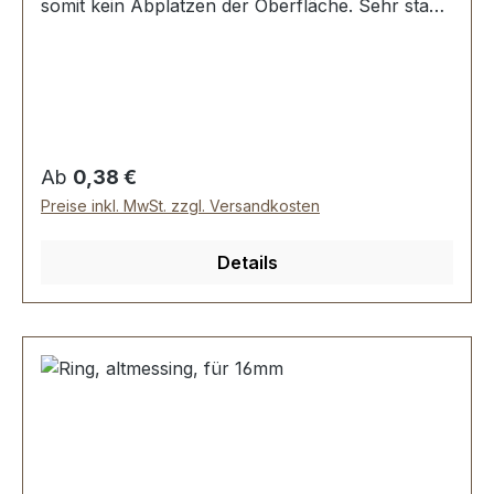
somit kein Abplatzen der Oberfläche. Sehr stabil,
bestens geeignet für Taschen, Rucksäcke,
Lederwaren. Stoß ist nicht verschweisst.
Durchmesser innen: 30 mm, Drahtstärke: 4,0
mm. Lieferumfang: 1 Stück Ring
Regulärer Preis:
Ab
0,38 €
Preise inkl. MwSt. zzgl. Versandkosten
Details