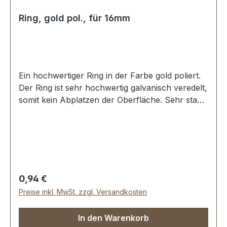
Ring, gold pol., für 16mm
Ein hochwertiger Ring in der Farbe gold poliert.
Der Ring ist sehr hochwertig galvanisch veredelt,
somit kein Abplatzen der Oberfläche. Sehr stabil,
bestens geeignet für Taschen, Rucksäcke,
Lederwaren. Stoß ist nicht verschweisst.
Durchmesser innen: 16 mm, Drahtstärke: 2,6
mm. Lieferumfang: 1 Stück Ring
Regulärer Preis:
0,94 €
Preise inkl. MwSt. zzgl. Versandkosten
In den Warenkorb