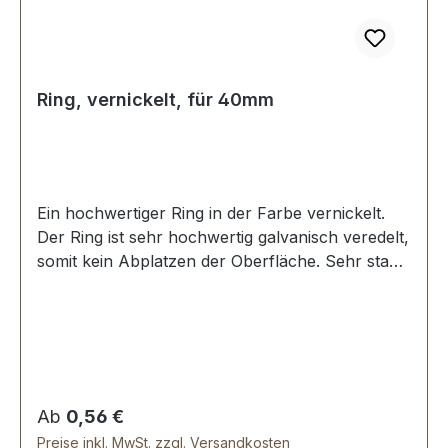
Ring, vernickelt, für 40mm
Ein hochwertiger Ring in der Farbe vernickelt.
Der Ring ist sehr hochwertig galvanisch veredelt,
somit kein Abplatzen der Oberfläche. Sehr stabil,
bestens geeignet für Taschen, Rucksäcke,
Lederwaren. Stoß ist nicht verschweisst.
Durchmesser innen: 40 mm, Drahtstärke: 5,0
mm. Lieferumfang: 1 Stück Ring
Regulärer Preis:
Ab
0,56 €
Preise inkl. MwSt. zzgl. Versandkosten