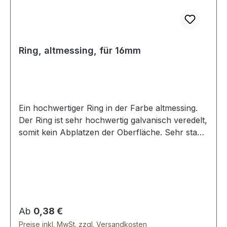
Ring, altmessing, für 16mm
Ein hochwertiger Ring in der Farbe altmessing.
Der Ring ist sehr hochwertig galvanisch veredelt,
somit kein Abplatzen der Oberfläche. Sehr stabil,
bestens geeignet für Taschen, Rucksäcke,
Lederwaren. Stoß ist nicht verschweisst.
Durchmesser innen: 16 mm, Drahtstärke: 2,6
mm. Lieferumfang: 1 Stück Ring
Regulärer Preis:
Ab
0,38 €
Preise inkl. MwSt. zzgl. Versandkosten