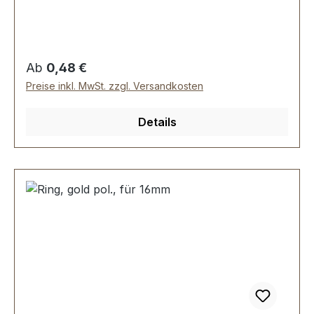
Durchmesser innen: 20 mm, Drahtstärke: 3,0
mm. Lieferumfang: 1 Stück Ring
Regulärer Preis:
Ab
0,48 €
Preise inkl. MwSt. zzgl. Versandkosten
Details