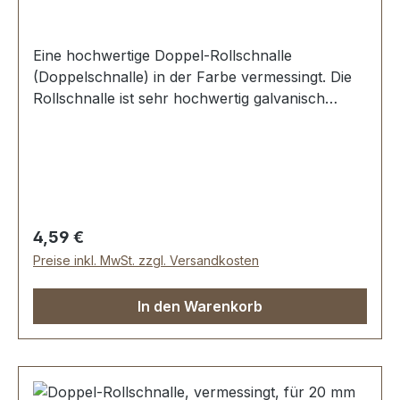
Eine hochwertige Doppel-Rollschnalle
(Doppelschnalle) in der Farbe vermessingt. Die
Rollschnalle ist sehr hochwertig galvanisch
veredelt, somit kein Abplatzen der Oberfläche.
Sehr stabil, bestens geeignet für Taschen,
Rucksäcke, Lederwaren. Stahl, 1 Dorn.
Durchlassweite: 30 mm, Drahtstärke: 3,7 mm.
Lieferumfang: 1 Stück Doppel-Rollschnalle
Regulärer Preis:
4,59 €
Preise inkl. MwSt. zzgl. Versandkosten
In den Warenkorb