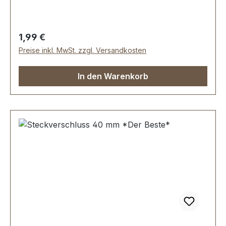
mmLieferumfang:1 Stück Steckverschluss, 2-
teilig
Regulärer Preis:
1,99 €
Preise inkl. MwSt. zzgl. Versandkosten
In den Warenkorb