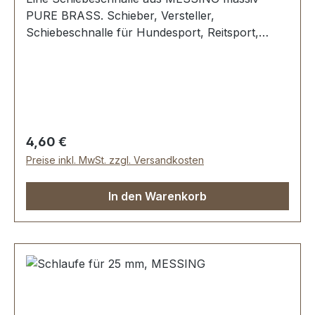
PURE BRASS. Schieber, Versteller,
Schiebeschnalle für Hundesport, Reitsport,
Lederwaren etcDie Schiebeschnalle ist aus
schwerem, gegossenem Messing und gegen
Anlaufen der Oberfläche
geschützt.Durchlassweite: 25 mm,
Durchlasshöhe: ca. 9 mm.Lieferumfang:1 Stück
Schiebeschnalle
Regulärer Preis:
4,60 €
Preise inkl. MwSt. zzgl. Versandkosten
In den Warenkorb