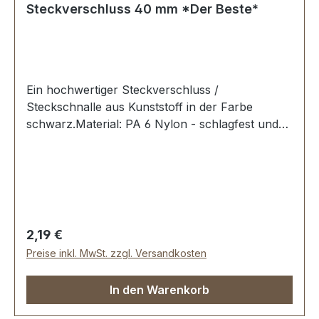
Steckverschluss 40 mm *Der Beste*
Ein hochwertiger Steckverschluss /
Steckschnalle aus Kunststoff in der Farbe
schwarz.Material: PA 6 Nylon - schlagfest und
zäh. Erstausrüster-Qualität.Sehr stabil, bestens
geeignet für Taschen, Rucksäcke,
Lederwaren.Durchlassweite: 40
mmLieferumfang:1 Stück Steckverschluss, 2-
teilig
Regulärer Preis:
2,19 €
Preise inkl. MwSt. zzgl. Versandkosten
In den Warenkorb