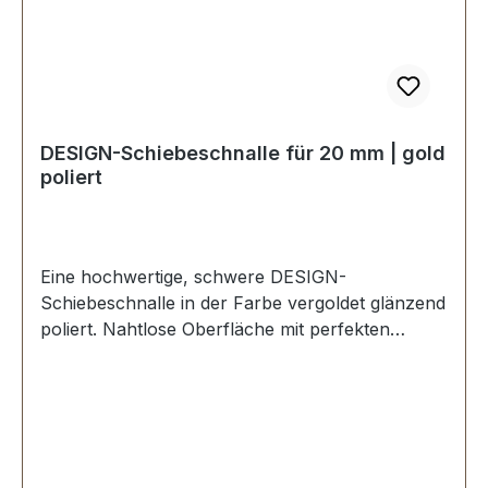
DESIGN-Schiebeschnalle für 20 mm | gold
poliert
Eine hochwertige, schwere DESIGN-
Schiebeschnalle in der Farbe vergoldet glänzend
poliert. Nahtlose Oberfläche mit perfekten
Kanten. Sehr stabil, bestens geeignet für
Taschen, Reisetaschen, Weekender.
Durchlassweite: 20 mm, Durchlasshöhe: ca. 8
mm. Lieferumfang: 1 Stück Schiebeschnalle