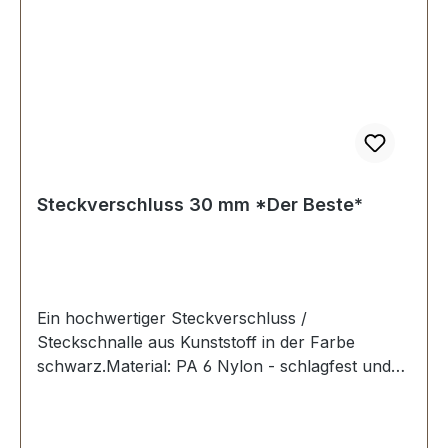
Steckverschluss 30 mm *Der Beste*
Ein hochwertiger Steckverschluss /
Steckschnalle aus Kunststoff in der Farbe
schwarz.Material: PA 6 Nylon - schlagfest und
zäh. Erstausrüster-Qualität.Sehr stabil, bestens
geeignet für Taschen, Rucksäcke,
Lederwaren.Durchlassweite: 30