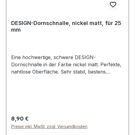
DESIGN-Dornschnalle, nickel matt, für 25
mm
Eine hochwertige, schwere DESIGN-
Dornschnalle in der Farbe nickel matt. Perfekte,
nahtlose Oberfläche. Sehr stabil, bestens
geeignet für Taschen, Handtaschen, Rucksäcke.
Durchlassweite: 25 mm. Lieferumfang: 1 Stück
Dornschnalle
Regulärer Preis:
8,90 €
Preise inkl. MwSt. zzgl. Versandkosten