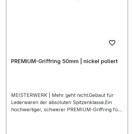
Lieferumfang:1 Stück Griffring
PREMIUM-Griffring 50mm | nickel poliert
MEISTERWERK | Mehr geht nicht.Gebaut für
Lederwaren der absoluten Spitzenklasse.Ein
hochwertiger, schwerer PREMIUM-Griffring für
Lederwaren in der Farbe nickel
hochglanzpoliert.Exklusiv aus der Serie
PREMIUM von ERICH VETTER | ISERLOHN |