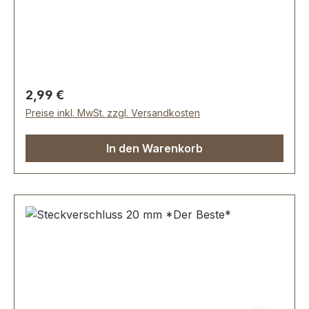
zäh. Erstausrüster-Qualität.Sehr stabil, bestens
geeignet für Taschen, Rucksäcke,
Lederwaren.Durchlassweite: 50
mmLieferumfang:1 Stück Steckverschluss, 2-
teilig
Regulärer Preis:
2,99 €
Preise inkl. MwSt. zzgl. Versandkosten
In den Warenkorb