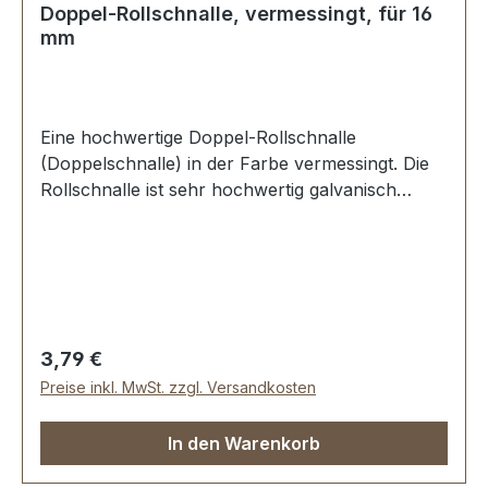
Doppel-Rollschnalle, vermessingt, für 16
mm
Eine hochwertige Doppel-Rollschnalle
(Doppelschnalle) in der Farbe vermessingt. Die
Rollschnalle ist sehr hochwertig galvanisch
veredelt, somit kein Abplatzen der Oberfläche.
Sehr stabil, bestens geeignet für Taschen,
Rucksäcke, Lederwaren. Stahl, 1 Dorn.
Durchlassweite: 16 mm, Drahtstärke: 3,0 mm.
Lieferumfang: 1 Stück Doppel-Rollschnalle
Regulärer Preis:
3,79 €
Preise inkl. MwSt. zzgl. Versandkosten
In den Warenkorb