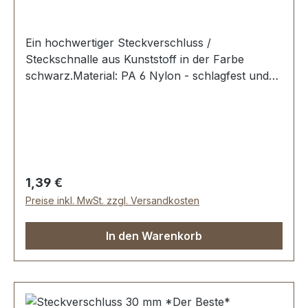
Ein hochwertiger Steckverschluss /
Steckschnalle aus Kunststoff in der Farbe
schwarz.Material: PA 6 Nylon - schlagfest und
zäh. Erstausrüster-Qualität.Sehr stabil, bestens
geeignet für Taschen, Rucksäcke,
Lederwaren.Durchlassweite: 15
mmLieferumfang:1 Stück Steckverschluss, 2-
teilig
Regulärer Preis:
1,39 €
Preise inkl. MwSt. zzgl. Versandkosten
In den Warenkorb