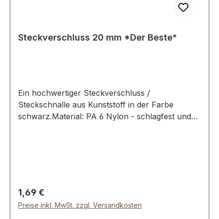
Steckverschluss 20 mm *Der Beste*
Ein hochwertiger Steckverschluss /
Steckschnalle aus Kunststoff in der Farbe
schwarz.Material: PA 6 Nylon - schlagfest und
zäh. Erstausrüster-Qualität.Sehr stabil, bestens
geeignet für Taschen, Rucksäcke,
Lederwaren.Durchlassweite: 20
mmLieferumfang:1 Stück Steckverschluss, 2-
teilig
Regulärer Preis:
1,69 €
Preise inkl. MwSt. zzgl. Versandkosten