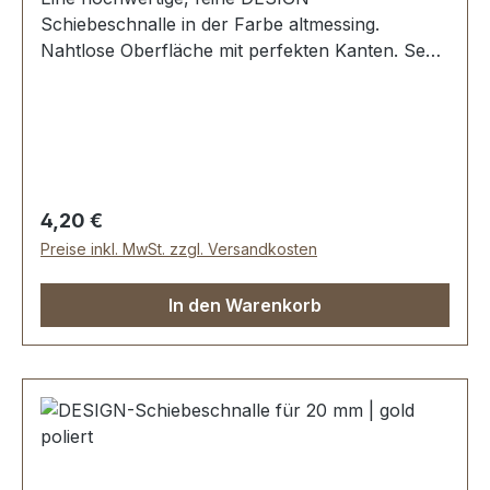
Schiebeschnalle in der Farbe altmessing.
Nahtlose Oberfläche mit perfekten Kanten. Sehr
stabil, bestens geeignet für Taschen,
Reisetaschen, Weekender. Durchlassweite: 20
mm, Durchlasshöhe: ca. 9 mm. Lieferumfang: 1
Stück Schiebeschnalle
Regulärer Preis:
4,20 €
Preise inkl. MwSt. zzgl. Versandkosten
In den Warenkorb