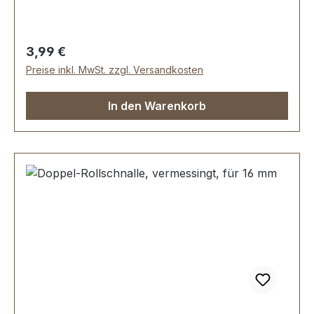
Durchlassweite: 20 mm, Drahtstärke: 3,5 mm.
Lieferumfang: 1 Stück Doppel-Rollschnalle
Regulärer Preis:
3,99 €
Preise inkl. MwSt. zzgl. Versandkosten
In den Warenkorb