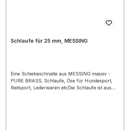
Schlaufe für 25 mm, MESSING
Eine Schiebeschnalle aus MESSING massiv -
PURE BRASS. Schlaufe, Öse für Hundesport,
Reitsport, Lederwaren etcDie Schlaufe ist aus
Messing und gegen Anlaufen der Oberfläche
geschützt.Durchlassweite: 25 mm,
Durchlasshöhe: ca. 9 mm.Lieferumfang:1 Stück
Schlaufe