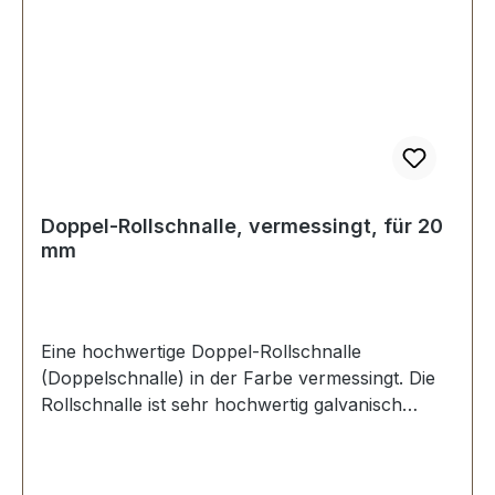
Doppel-Rollschnalle, vermessingt, für 20
mm
Eine hochwertige Doppel-Rollschnalle
(Doppelschnalle) in der Farbe vermessingt. Die
Rollschnalle ist sehr hochwertig galvanisch
veredelt, somit kein Abplatzen der Oberfläche.
Sehr stabil, bestens geeignet für Taschen,
Rucksäcke, Lederwaren. Stahl, 1 Dorn.