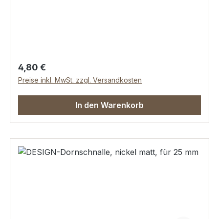
perfekten Kanten. Sehr stabil, bestens geeignet
für Taschen, Reisetaschen, Weekender.
Durchlassweite: 30 mm, Durchlasshöhe: ca. 8
mm. Lieferumfang: 1 Stück DESIGN-
Schiebeschnalle
Regulärer Preis:
4,80 €
Preise inkl. MwSt. zzgl. Versandkosten
In den Warenkorb