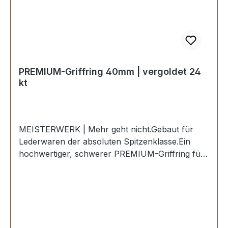
PREMIUM-Griffring 40mm | vergoldet 24
kt
MEISTERWERK | Mehr geht nicht.Gebaut für
Lederwaren der absoluten Spitzenklasse.Ein
hochwertiger, schwerer PREMIUM-Griffring für
Lederwaren in der Farbe vergoldet 24
kt.Exklusiv aus der Serie PREMIUM von ERICH
VETTER | ISERLOHN | GERMANY.Material:
massives Messing.Handgeschliffen. Handpoliert.
Handgalvanisiert.Fein handpolierte Oberfläche
mit perfekten Kanten.Sehr stabil, bestens