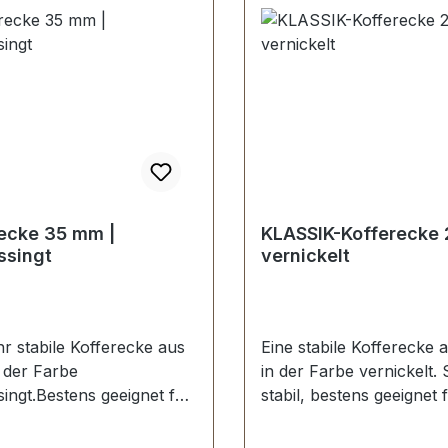
Reisetaschen, Holzkoffe
etc.Durchmesser: 15 mm
8 mm-Die Beschläge der
EV-PREMIUM werden
kundenspezifisch galvani
endmontiert und poliert
UMTAUSCH ODER RÜ
MÖGLICH.Montage dur
Fachbetrieb (Täschner/S
wird empfohlen.-Lieferu
ecke 35 mm |
KLASSIK-Kofferecke
Stück Bodengleiter
ssingt
vernickelt
hr stabile Kofferecke aus
Eine stabile Kofferecke 
n der Farbe
in der Farbe vernickelt.
ingt.Bestens geeignet für
stabil, bestens geeignet 
che Reisekoffer,
Aktenkoffer, Holzkoffer 
ffer, Holzkoffer, Kisten
Schenkellänge: 27 mm. 