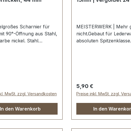
telgroßes Scharnier für
MEISTERWERK | Mehr g
mit 90°-Öffnung aus Stahl,
nicht.Gebaut für Lederw
arbe nickel. Stahl
absoluten Spitzenklasse
elt. Ausführung
hochwertiger PREMIUM
end, Öffnung ca. 90°.
Bodengleiter in der Farb
aße: Breite: ca. 44 mm ,
vergoldet 24 kt.Exklusiv
on oben nach unten ca.
Serie PREMIUM von ER
Nietlöcher (auch für
VETTER | ISERLOHN |
en geeignet).
GERMANY.Material:
er Preis:
Regulärer Preis:
5,90 €
mfang: 1 Stück
Stahl.Handgeschliffen.
nkl. MwSt. zzgl. Versandkosten
Preise inkl. MwSt. zzgl. Ver
charnier
Handpoliert.
Handgalvanisiert.Nahtlo
In den Warenkorb
In den Warenko
Oberfläche mit perfekte
Kanten.Sehr stabil, best
geeignet für Koffer, Tas