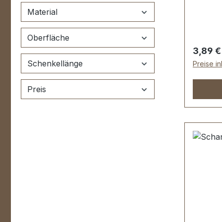
etc.Sei
Material
4,25 mm
oder S
Oberfläche
geeigne
Regulär
3,89 €
Koffere
Schenkellänge
Preise i
Preis