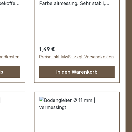
sekoffer,
Farbe altmessing. Sehr stabil,
bestens geeignet für Taschen,
kellänge:
Koffer, etc. Durchmesser: 14 mm
m.3
Höhe: 8 mm Lieferumfang: 1
Stück Bodengleiter
 Stück
Regulärer Preis:
1,49 €
sandkosten
Preise inkl. MwSt. zzgl. Versandkosten
rb
In den Warenkorb