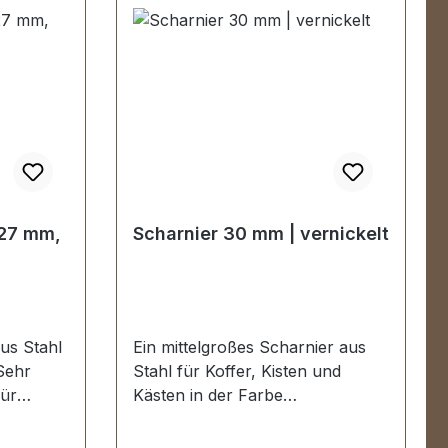
r
Reisetaschen, Holzkoffer
, Höhe:
etc.Durchmesser: 15 mm, Höhe:
 Serie
8 mm-Die Beschläge der Serie
EV-PREMIUM werden
siert,
kundenspezifisch galvanisiert,
.KEIN
endmontiert und poliert.KEIN
CKGABE
UMTAUSCH ODER RÜCKGABE
ch
MÖGLICH.Montage durch
attler)
Fachbetrieb (Täschner/Sattler)
mfang:1
wird empfohlen.-Lieferumfang:1
 27 mm,
Scharnier 30 mm | vernickelt
Stück Bodengleiter
aus Stahl
Ein mittelgroßes Scharnier aus
 Sehr
Stahl für Koffer, Kisten und
für
Kästen in der Farbe
etc.
vernickelt.Flach aufliegend mit 6
3 Löcher,
Schraublöchen/Nietlöchern.Auss