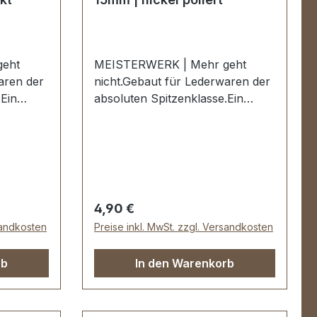
eht
MEISTERWERK | Mehr geht
aren der
nicht.Gebaut für Lederwaren der
.Ein
absoluten Spitzenklasse.Ein
-
hochwertiger PREMIUM-
e
Bodengleiter in der Farbe nickel
 aus der
hochglanzpoliert.Exklusiv aus der
ICH
Serie PREMIUM von ERICH
VETTER | ISERLOHN |
GERMANY.Material:
Regulärer Preis:
4,90 €
Stahl.Handgeschliffen.
sandkosten
Preise inkl. MwSt. zzgl. Versandkosten
Handpoliert.
se
Handgalvanisiert.Nahtlose
rb
In den Warenkorb
n
Oberfläche mit perfekten
ens
Kanten.Sehr stabil, bestens
chen,
geeignet für Koffer, Taschen,