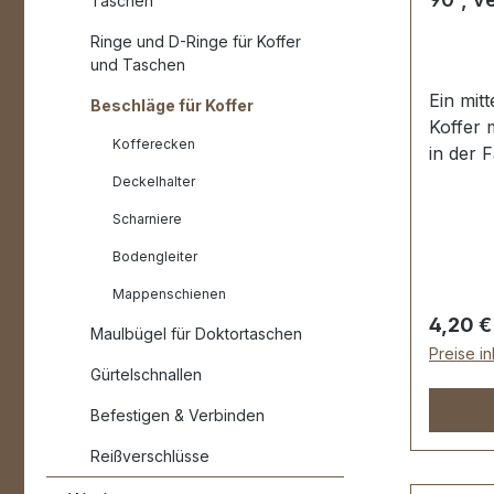
Taschen
Ringe und D-Ringe für Koffer
und Taschen
Ein mit
Beschläge für Koffer
Koffer 
Kofferecken
in der F
vernick
Deckelhalter
auflieg
Scharniere
Aussenm
Bodengleiter
Länge v
52 mm. 
Mappenschienen
Schraub
Regulär
4,20 €
Maulbügel für Doktortaschen
Lieferu
Preise i
Koffers
Gürtelschnallen
Befestigen & Verbinden
Reißverschlüsse