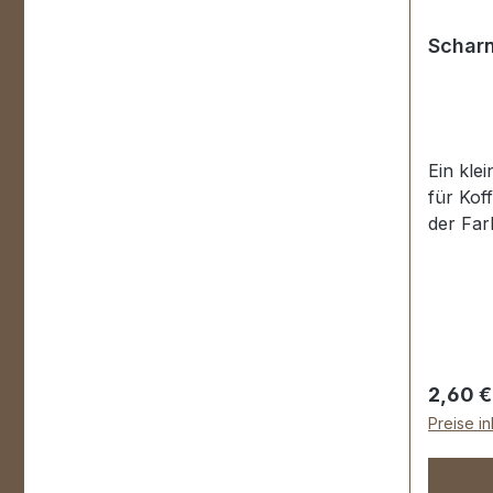
Scharn
Ein kle
für Kof
der Far
auflieg
Schrau
enmaße:
Länge v
33 mm,
mm.Lief
Regulär
2,60 €
Scharni
Preise i