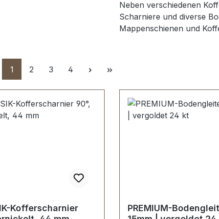
Neben verschiedenen Koffe
Scharniere und diverse Bo
Mappenschienen und Koff
Seite
Seite
Seite
Seite
1
2
3
4
K-Kofferscharnier
PREMIUM-Bodengleit
ernickelt, 44 mm
15mm | vergoldet 24 