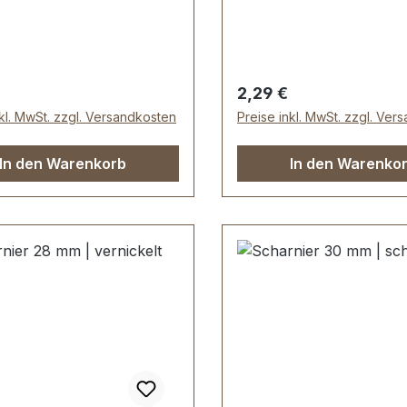
tenlänge: 35 mm, Loch Ø
für Nieten oder Schrau
.3 Löcher, für Nieten
geeignet Lieferumfang: 
chrauben
Kofferecke
t.Lieferumfang:1 Stück
er Preis:
Regulärer Preis:
2,29 €
cke
nkl. MwSt. zzgl. Versandkosten
Preise inkl. MwSt. zzgl. Ver
In den Warenkorb
In den Warenko