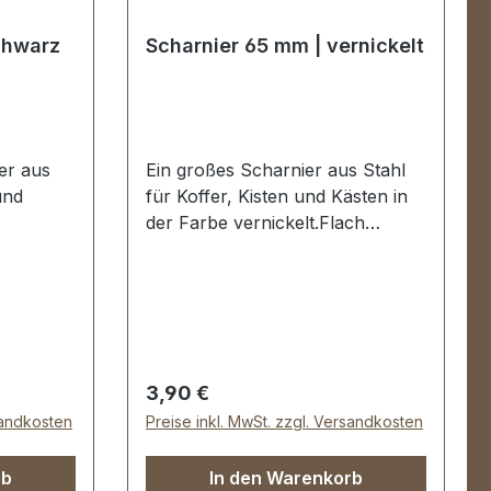
chwarz
Scharnier 65 mm | vernickelt
er aus
Ein großes Scharnier aus Stahl
und
für Koffer, Kisten und Kästen in
der Farbe vernickelt.Flach
d mit 6
aufliegend mit 4
ern.Auss
Schraublöchen/Nietlöchern.Auss
mm ,
enmaße: Breite: ca. 65 mm ,
ten ca.
Länge von oben nach unten ca.
50 mm, Loch Ø 4,25
k
mm.Lieferumfang:1 Stück
Regulärer Preis:
3,90 €
Scharnier
sandkosten
Preise inkl. MwSt. zzgl. Versandkosten
rb
In den Warenkorb