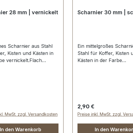
ier 28 mm | vernickelt
Scharnier 30 mm | s
ines Scharnier aus Stahl
Ein mittelgroßes Scharni
fer, Kisten und Kästen in
Stahl für Koffer, Kisten 
be vernickelt.Flach
Kästen in der Farbe
end mit 4
schwarz.Flach aufliegen
blöchen/Nietlöchern.Auss
Schraublöchen/Nietlöch
 Breite: ca. 28 mm ,
enmaße: Breite: ca. 30 
on oben nach unten ca.
Länge von oben nach un
 Loch Ø 4,25
58 mm, Loch Ø 4,25
erumfang:1 Stück
mm.Lieferumfang:1 Stüc
er Preis:
Regulärer Preis:
2,90 €
er
Scharnier
nkl. MwSt. zzgl. Versandkosten
Preise inkl. MwSt. zzgl. Ver
In den Warenkorb
In den Warenko