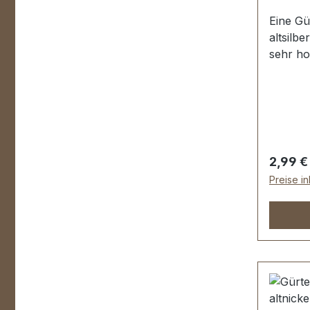
Eine Gü
altsilbe
sehr ho
veredel
der Obe
Innendu
30 mm 
Regulär
2,99 €
Preise i