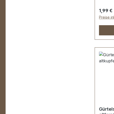
Regulär
1,99 €
Preise i
Gürtel