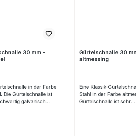
schnalle 30 mm -
Gürtelschnalle 30 mm
kel
altmessing
rtelschnalle in der Farbe
Eine Klassik-Gürtelschna
l. Die Gürtelschnalle ist
Stahl in der Farbe altmes
chwertig galvanisch
Gürtelschnalle ist sehr
t, somit kein Abplatzen
hochwertig galvanisch ve
rfläche. Maße:
somit kein Abplatzen de
rchlass (Gürtelbreite): ca.
Oberfläche. Maße:
Außenbreite: ca. 45 mm
Innendurchlass (Gürtelbr