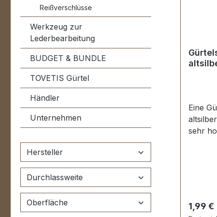
Reißverschlüsse
Werkzeug zur
Lederbearbeitung
Gürtel
BUDGET & BUNDLE
altsilb
TOVETIS Gürtel
Händler
Eine Gü
Unternehmen
altsilbe
sehr ho
veredel
Hersteller
der Obe
Innendu
Durchlassweite
30 mm A
mmLief
Gürtels
Oberfläche
Regulär
1,99 €