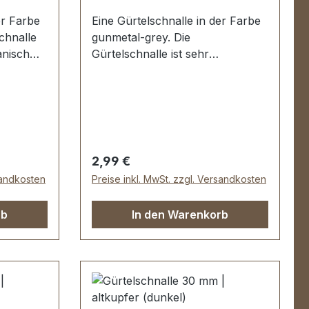
er Farbe
Eine Gürtelschnalle in der Farbe
schnalle
gunmetal-grey. Die
anisch
Gürtelschnalle ist sehr
latzen
hochwertig galvanisch veredelt,
somit kein Abplatzen der
eite): ca.
Oberfläche. Maße:
. 40 mm
Innendurchlass (Gürtelbreite): ca.
30 mm Außenbreite: ca. 40 mm
Regulärer Preis:
2,99 €
sandkosten
Preise inkl. MwSt. zzgl. Versandkosten
rb
In den Warenkorb