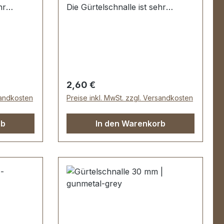
hr
Die Gürtelschnalle ist sehr
redelt,
hochwertig galvanisch veredelt,
r
somit kein Abplatzen der
Oberfläche. Maße:
eite): ca.
Innendurchlass (Gürtelbreite): ca.
. 40 mm
30 mm Außenbreite: ca. 44 mm
assik-
Regulärer Preis:
2,60 €
sandkosten
Preise inkl. MwSt. zzgl. Versandkosten
rb
In den Warenkorb