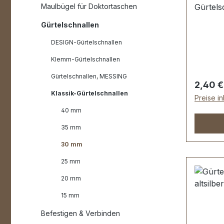
Maulbügel für Doktortaschen
Gürtels
hochwer
Gürtelschnallen
somit k
Oberflä
DESIGN-Gürtelschnallen
Innendu
Klemm-Gürtelschnallen
30 mm 
Gürtelschnallen, MESSING
Lieferu
Regulär
2,40 €
Gürtels
Klassik-Gürtelschnallen
Preise i
40 mm
35 mm
30 mm
25 mm
20 mm
15 mm
Befestigen & Verbinden