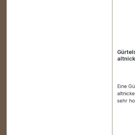
Gürtel
altnic
Eine Gü
altnicke
sehr ho
veredel
der Obe
Innendu
30 mm 