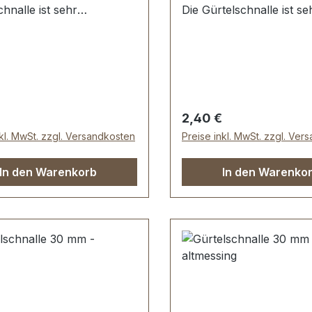
chnalle ist sehr
Die Gürtelschnalle ist se
tig galvanisch veredelt,
hochwertig galvanisch ve
ein Abplatzen der
somit kein Abplatzen de
che. Maße:
Oberfläche. Maße:
rchlass (Gürtelbreite): ca.
Innendurchlass (Gürtelbr
Außenbreite: ca. 40 mm
30 mm Außenbreite: ca
mfang: 1 Stück Klassik-
Lieferumfang: 1 Stück Kl
er Preis:
Regulärer Preis:
2,40 €
chnalle
Gürtelschnalle
nkl. MwSt. zzgl. Versandkosten
Preise inkl. MwSt. zzgl. Ver
In den Warenkorb
In den Warenko