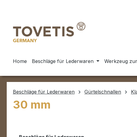
m Hauptinhalt springen
Zur Suche springen
Zur Hauptnavigation springen
Home
Beschläge für Lederwaren
Werkzeug zur
Beschläge für Lederwaren
Gürtelschnallen
Kl
30 mm