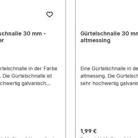
schnalle 30 mm -
Gürtelschnalle 30 mm
er
altmessing
rtelschnalle in der Farbe
Eine Gürtelschnalle in d
r. Die Gürtelschnalle ist
altmessing. Die Gürtelsch
chwertig galvanisch
sehr hochwertig galvani
t, somit kein Abplatzen
veredelt, somit kein Abp
rfläche. Maße:
der Oberfläche. Maße:
rchlass (Gürtelbreite): ca.
Innendurchlass (Gürtelbr
ußenbreite: ca. 40
30 mm Außenbreite: ca
erumfang:1 Stück
chnalle
er Preis:
Regulärer Preis:
1,99 €