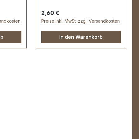
. 44 mm
30 mm Außenbreite: ca. 40 mm
assik-
Regulärer Preis:
2,60 €
sandkosten
Preise inkl. MwSt. zzgl. Versandkosten
rb
In den Warenkorb