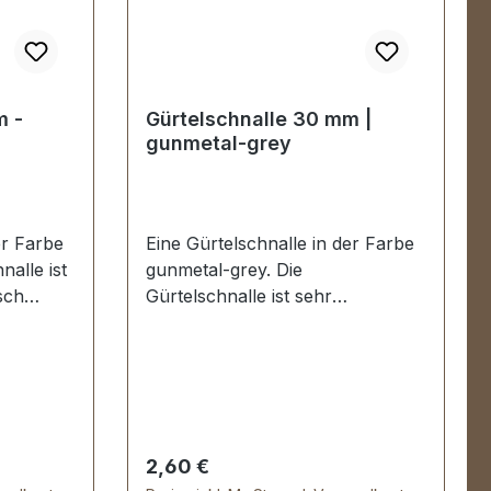
 -
Gürtelschnalle 30 mm |
gunmetal-grey
er Farbe
Eine Gürtelschnalle in der Farbe
nalle ist
gunmetal-grey. Die
sch
Gürtelschnalle ist sehr
latzen
hochwertig galvanisch veredelt,
somit kein Abplatzen der
eite): ca.
Oberfläche. Maße:
. 40 mm
Innendurchlass (Gürtelbreite): ca.
30 mm Außenbreite: ca. 40 mm
Regulärer Preis:
2,60 €