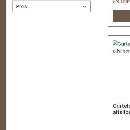
Preise i
Preis
Gürtel
altsilb