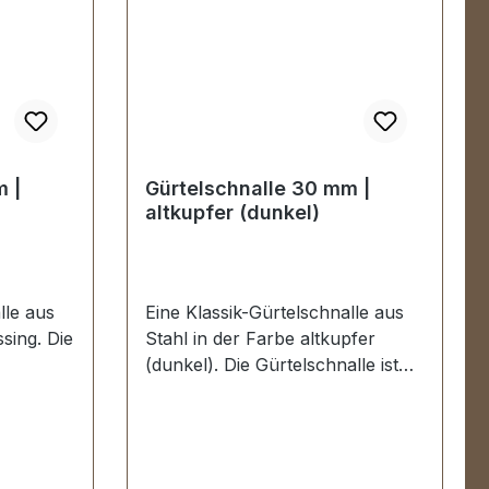
 |
Gürtelschnalle 30 mm |
altkupfer (dunkel)
lle aus
Eine Klassik-Gürtelschnalle aus
sing. Die
Stahl in der Farbe altkupfer
(dunkel). Die Gürtelschnalle ist
redelt,
sehr hochwertig galvanisch
r
veredelt, somit kein Abplatzen
der Oberfläche. Maße:
eite): ca.
Innendurchlass (Gürtelbreite): ca.