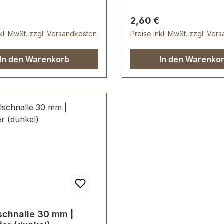
30 mm Außenbreite: ca
Lieferumfang: 1 Stück Kl
er Preis:
Regulärer Preis:
2,60 €
Gürtelschnalle
nkl. MwSt. zzgl. Versandkosten
Preise inkl. MwSt. zzgl. Ver
In den Warenkorb
In den Warenko
schnalle 30 mm |