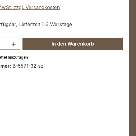
 MwSt. zzgl. Versandkosten
fügbar, Lieferzeit 1-3 Werktage
Anzahl: Gib den gewünschten Wert ein 
In den Warenkorb
ttel hinzufügen
mmer:
B-5571-32-sz