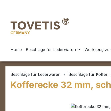
m Hauptinhalt springen
Zur Suche springen
Zur Hauptnavigation springen
Home
Beschläge für Lederwaren
Werkzeug zur
Beschläge für Lederwaren
Beschläge für Koffer
Kofferecke 32 mm, sc
Bildergalerie überspringen