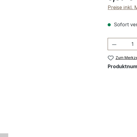
Preise inkl.
Sofort ver
Produkt 
Zum Merkze
Produktnu