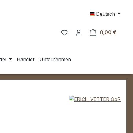
Deutsch
0,00 €
Warenk
tel
Händler
Unternehmen
eis: