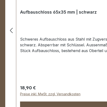
Aufbauschloss 65x35 mm | schwarz
Schweres Aufbauschloss aus Stahl mit Zugverschluss. Bestens geeignet für Koffer, Waffenkoffer, Instrumentenkoffer, Flightca
schwarz. Absperrbar mit Schlüssel. Aussenmaße: Breite: ca. 35 mm, Länge von oben nach unten ca. 65 mm, Aufbauhöhe ca. 11 mm. Lieferumfang: 1
Regulärer Preis:
18,90 €
Preise inkl. MwSt. zzgl. Versandkosten