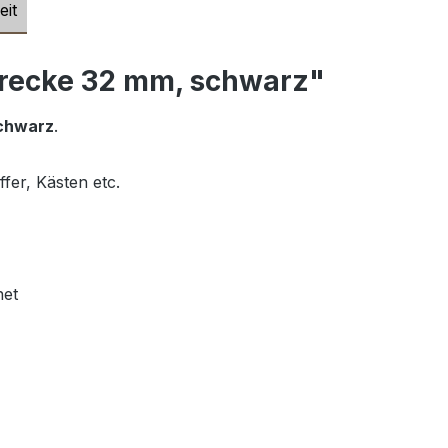
eit
erecke 32 mm, schwarz"
chwarz
.
fer, Kästen etc.
net