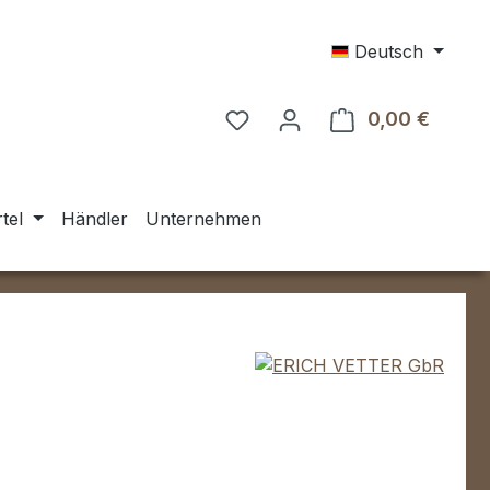
Deutsch
0,00 €
Warenk
tel
Händler
Unternehmen
eis: