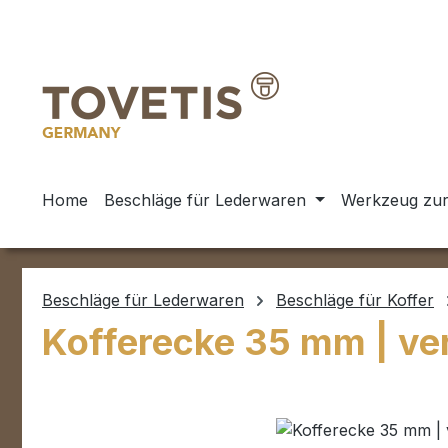
m Hauptinhalt springen
Zur Suche springen
Zur Hauptnavigation springen
Home
Beschläge für Lederwaren
Werkzeug zur
Beschläge für Lederwaren
Beschläge für Koffer
Kofferecke 35 mm | ve
Bildergalerie überspringen