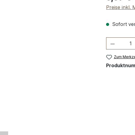
Preise inkl.
Sofort ver
Produkt 
Zum Merkze
Produktnu