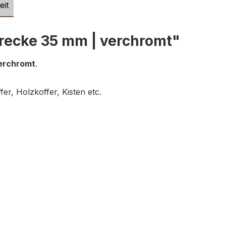
eit
recke 35 mm | verchromt"
erchromt
.
er, Holzkoffer, Kisten etc.