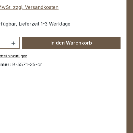
 MwSt. zzgl. Versandkosten
fügbar, Lieferzeit 1-3 Werktage
Anzahl: Gib den gewünschten Wert ein 
In den Warenkorb
ttel hinzufügen
mmer:
B-5571-35-cr