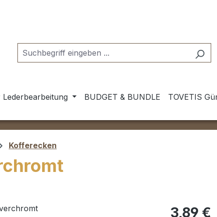
 Lederbearbeitung
BUDGET & BUNDLE
TOVETIS Gür
Kofferecken
rchromt
Regulärer Pr
3,89 €