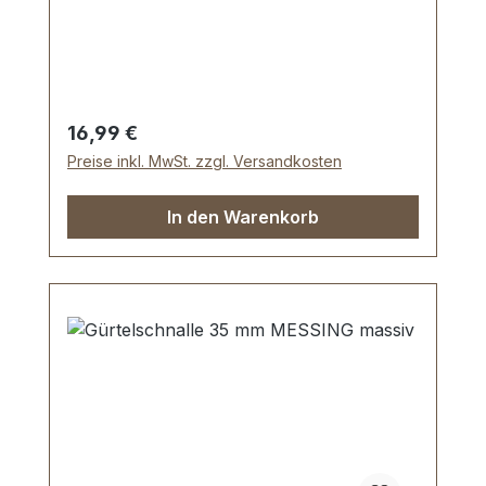
Maße: Innendurchlass (Gürtelbreite): ca.
35 mm Außenbreite: ca. 46 mm
Regulärer Preis:
16,99 €
Preise inkl. MwSt. zzgl. Versandkosten
In den Warenkorb