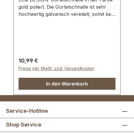
gold poliert. Die Gürtelschnalle ist sehr
hochwertig galvanisch veredelt, somit kein
Abplatzen der Oberfläche. Maße:
Innendurchlass (Gürtelbreite): ca. 35 mm
Außenbreite: ca. 50 mm
Regulärer Preis:
10,99 €
Preise inkl. MwSt. zzgl. Versandkosten
In den Warenkorb
Service-Hotline
Shop Service