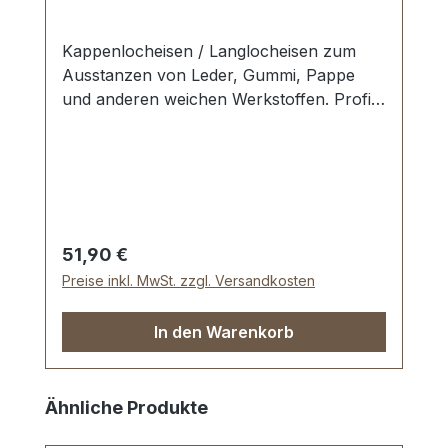
Kappenlocheisen / Langlocheisen zum
Ausstanzen von Leder, Gummi, Pappe
und anderen weichen Werkstoffen. Profi-
Qualität. Werkzeug Made in Germany.
Schneide gehärtet und angelassen auf HV
480 bis 558 kp/mm2 (HRC 47-52).
Werkstoff C 35–C 45. Pfeife blank
geschliffen, Schaft bearbeitet und rot
lackiert. Lieferumfang: 1 Stück
Regulärer Preis:
51,90 €
Kappenlocheisen Ø 8 x 2 mm Die Arbeit
Preise inkl. MwSt. zzgl. Versandkosten
mit Schonhammer und Schlagunterlage
wird dringend empfohlen.
In den Warenkorb
Produktgalerie überspringen
Ähnliche Produkte