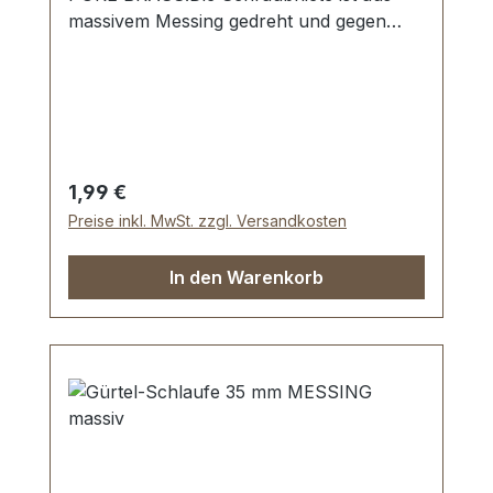
massivem Messing gedreht und gegen
Anlaufen der Oberfläche
geschützt.Maße:Ø Oberteil: 10 mmØ
Unterteil: 10 mm, Schaftlänge 6
mmLieferumfang:1 Stück Oberteil (mit
Gewinde)1 Stück Unterteil (mit
Innengewinde)
Regulärer Preis:
1,99 €
Preise inkl. MwSt. zzgl. Versandkosten
In den Warenkorb