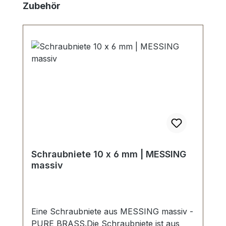
Produktgalerie überspringen
Zubehör
Schraubniete 10 x 6 mm | MESSING
massiv
Eine Schraubniete aus MESSING massiv -
PURE BRASS.Die Schraubniete ist aus