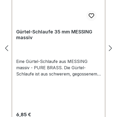
Gürtel-Schlaufe 35 mm MESSING
massiv
Eine Gürtel-Schlaufe aus MESSING
massiv - PURE BRASS. Die Gürtel-
Schlaufe ist aus schwerem, gegossenem
Messing und gegen Anlaufen der
Oberfläche geschützt. Maße:
Innendurchlass (Gürtelbreite): ca. 35 mm
Innenhöhe: ca. 12 mm
Regulärer Preis:
6,85 €