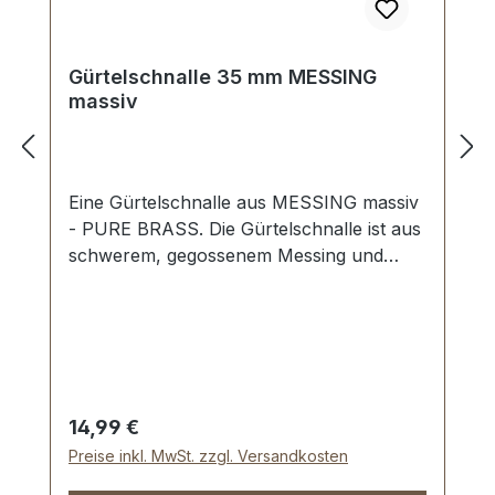
Gürtelschnalle 35 mm MESSING
massiv
Eine Gürtelschnalle aus MESSING massiv
- PURE BRASS. Die Gürtelschnalle ist aus
schwerem, gegossenem Messing und
gegen Anlaufen der Oberfläche geschützt.
Maße: Innendurchlass (Gürtelbreite): ca.
35 mm Außenbreite: ca. 42 mm
Regulärer Preis:
14,99 €
Preise inkl. MwSt. zzgl. Versandkosten