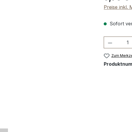
Preise inkl.
Sofort ver
Produkt 
Zum Merkze
Produktnu