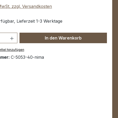
 MwSt. zzgl. Versandkosten
fügbar, Lieferzeit 1-3 Werktage
Anzahl: Gib den gewünschten Wert ein 
In den Warenkorb
ttel hinzufügen
mmer:
C-5053-40-nima