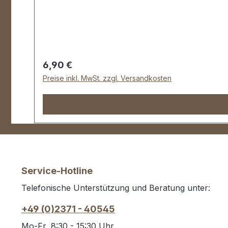
Unterteil 1 Stück Klammer (zur Befestigung des 
Regulärer Preis:
6,90 €
Preise inkl. MwSt. zzgl. Versandkosten
Service-Hotline
Telefonische Unterstützung und Beratung unter:
+49 (0)2371 - 40545
Mo-Fr, 8:30 - 15:30 Uhr