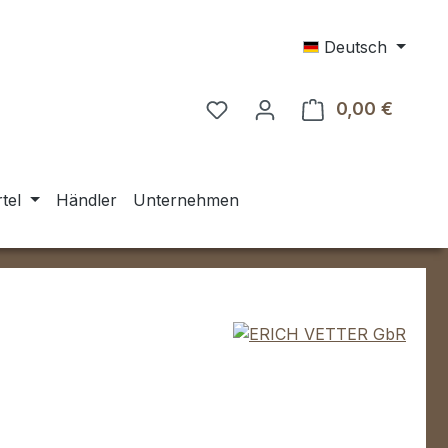
Deutsch
0,00 €
Warenk
tel
Händler
Unternehmen
eis: