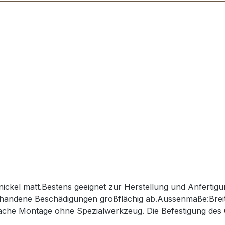
nickel matt.Bestens geeignet zur Herstellung und Anferti
rhandene Beschädigungen großflächig ab.Aussenmaße:Brei
ache Montage ohne Spezialwerkzeug. Die Befestigung des Ob
mlage-Klammern einfach befestigt. Lieferumfang: 1 Stück S