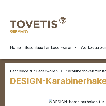
m Hauptinhalt springen
Zur Suche springen
Zur Hauptnavigation springen
Home
Beschläge für Lederwaren
Werkzeug zur
Beschläge für Lederwaren
Karabinerhaken für K
DESIGN-Karabinerhaken
Bildergalerie überspringen