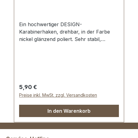
Ein hochwertiger DESIGN-
Karabinerhaken, drehbar, in der Farbe
nickel glänzend poliert. Sehr stabil,
bestens geeignet für Taschen,
Handtaschen, Shopper. Durchlassweite:
ca. 25 mm, Gesamtlänge von oben nach
unten 46 mm. Lieferumfang: 1 Stück
Karabinerhaken, drehbar
Regulärer Preis:
5,90 €
Preise inkl. MwSt. zzgl. Versandkosten
In den Warenkorb