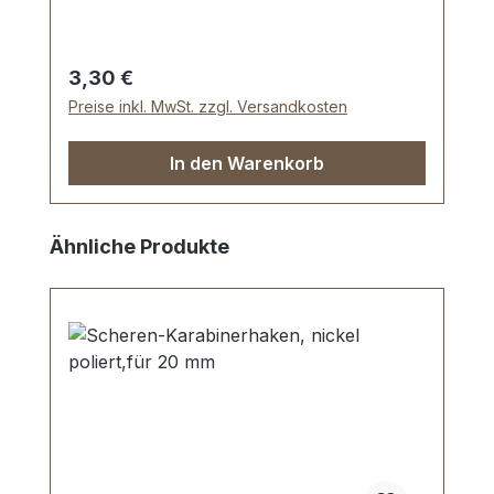
20 mm, Durchlasshöhe: ca. 14 mm.
Lieferumfang: 1 Stück Griffring
Regulärer Preis:
3,30 €
Preise inkl. MwSt. zzgl. Versandkosten
In den Warenkorb
Produktgalerie überspringen
Ähnliche Produkte