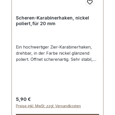
Scheren-Karabinerhaken, nickel
poliert,für 20 mm
Ein hochwertiger Zier-Karabinerhaken,
drehbar, in der Farbe nickel glänzend
poliert. Öffnet scherenartig. Sehr stabil,
bestens geeignet für Taschen,
Handtaschen. Durchlassweite: ca. 20 mm,
Gesamtlänge von oben nach unten 38
mm. Lieferumfang: 1 Stück
Karabinerhaken, drehbar
Regulärer Preis:
5,90 €
Preise inkl. MwSt. zzgl. Versandkosten