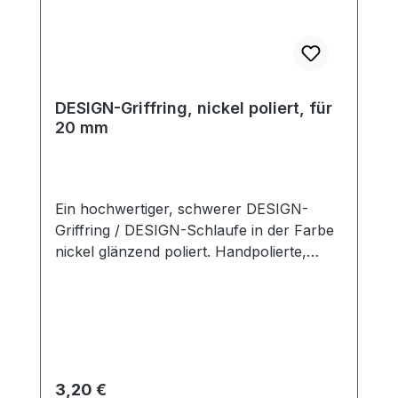
DESIGN-Griffring, nickel poliert, für
20 mm
Ein hochwertiger, schwerer DESIGN-
Griffring / DESIGN-Schlaufe in der Farbe
nickel glänzend poliert. Handpolierte,
nahtlose Oberfläche. Sehr stabil, bestens
geeignet für Taschen, Reisetaschen,
Weekender. Durchlassweite: 20 mm,
Durchlasshöhe: ca. 14 mm. Lieferumfang:
1 Stück Griffring
Regulärer Preis:
3,20 €