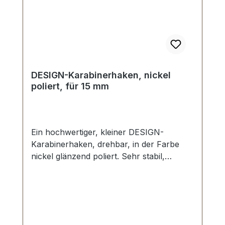
DESIGN-Karabinerhaken, nickel
poliert, für 15 mm
Ein hochwertiger, kleiner DESIGN-
Karabinerhaken, drehbar, in der Farbe
nickel glänzend poliert. Sehr stabil,
bestens geeignet für kleine Taschen,
Handtaschen. Durchlassweite: ca. 15 mm,
Gesamtlänge von oben nach unten 38
mm. Lieferumfang: 1 Stück
Karabinerhaken, drehbar