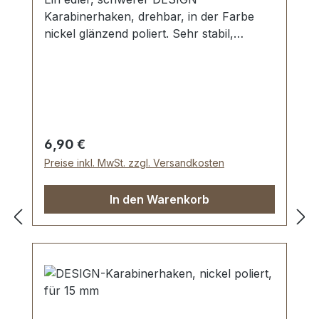
Karabinerhaken, drehbar, in der Farbe
nickel glänzend poliert. Sehr stabil,
bestens geeignet für Taschen,
Reisetaschen, Weekender. Durchlassweite:
ca. 20 mm, Gesamtlänge von oben nach
unten 62 mm. Lieferumfang: 1 Stück
Karabinerhaken, drehbar
Regulärer Preis:
6,90 €
Preise inkl. MwSt. zzgl. Versandkosten
In den Warenkorb