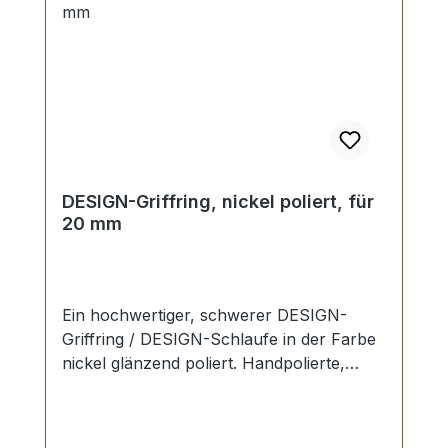
DESIGN-Griffring, nickel poliert, für
20 mm
Ein hochwertiger, schwerer DESIGN-
Griffring / DESIGN-Schlaufe in der Farbe
nickel glänzend poliert. Handpolierte,
nahtlose Oberfläche mit perfekten Kanten.
Sehr stabil, bestens geeignet für Taschen,
Reisetaschen, Weekender. Durchlassweite: