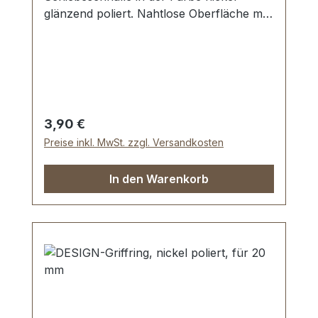
glänzend poliert. Nahtlose Oberfläche mit
perfekten Kanten. Sehr stabil, bestens
geeignet für Taschen, Reisetaschen,
Weekender. Durchlassweite: 20 mm,
Durchlasshöhe: ca. 9 mm. Lieferumfang: 1
Stück Schiebeschnalle
Regulärer Preis:
3,90 €
Preise inkl. MwSt. zzgl. Versandkosten
In den Warenkorb