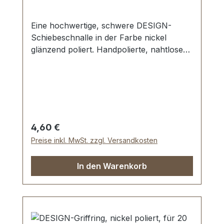
Eine hochwertige, schwere DESIGN-
Schiebeschnalle in der Farbe nickel
glänzend poliert. Handpolierte, nahtlose
Oberfläche mit perfekten Kanten. Sehr
stabil, bestens geeignet für Taschen,
Reisetaschen, Weekender. Durchlassweite:
20 mm, Durchlasshöhe: ca. 8 mm.
Lieferumfang: 1 Stück DESIGN-
Schiebeschnalle
Regulärer Preis:
4,60 €
Preise inkl. MwSt. zzgl. Versandkosten
In den Warenkorb