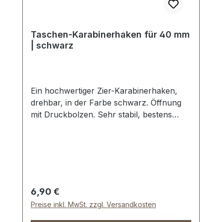
Taschen-Karabinerhaken für 40 mm
| schwarz
Ein hochwertiger Zier-Karabinerhaken,
drehbar, in der Farbe schwarz. Öffnung
mit Druckbolzen. Sehr stabil, bestens
geeignet für Taschen, Handtaschen.
Durchlassweite: ca. 40 mm, Gesamtlänge
von oben nach unten 65 mm.
Lieferumfang: 1 Stück Karabinerhaken,
drehbar
Regulärer Preis:
6,90 €
Preise inkl. MwSt. zzgl. Versandkosten