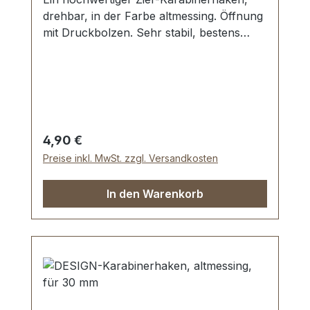
drehbar, in der Farbe altmessing. Öffnung
mit Druckbolzen. Sehr stabil, bestens
geeignet für Taschen, Handtaschen.
Durchlassweite: ca. 40 mm, Gesamtlänge
von oben nach unten 71 mm.
Lieferumfang: 1 Stück Karabinerhaken,
drehbar
Regulärer Preis:
4,90 €
Preise inkl. MwSt. zzgl. Versandkosten
In den Warenkorb