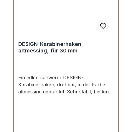
DESIGN-Karabinerhaken,
altmessing, für 30 mm
Ein edler, schwerer DESIGN-
Karabinerhaken, drehbar, in der Farbe
altmessing gebürstet. Sehr stabil, bestens
geeignet für Taschen, Reisetaschen,
Weekender. Durchlassweite: ca. 30 mm,
Gesamtlänge von oben nach unten 60
mm. Lieferumfang: 1 Stück
Karabinerhaken, drehbar