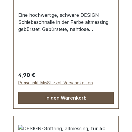
Eine hochwertige, schwere DESIGN-
Schiebeschnalle in der Farbe altmessing
gebürstet. Gebürstete, nahtlose
Oberfläche mit perfekten Kanten. Sehr
stabil, bestens geeignet für Taschen,
Reisetaschen, Weekender. Durchlassweite:
40 mm, Durchlasshöhe: ca. 8 mm.
Lieferumfang: 1 Stück Schiebeschnalle
Regulärer Preis:
4,90 €
Preise inkl. MwSt. zzgl. Versandkosten
In den Warenkorb