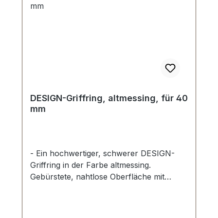
DESIGN-Griffring, altmessing, für 40
mm
- Ein hochwertiger, schwerer DESIGN-
Griffring in der Farbe altmessing.
Gebürstete, nahtlose Oberfläche mit
perfekten Kanten. Sehr stabil, bestens
geeignet für Taschen, Reisetaschen,
Weekender. Durchlassweite: 40 mm,