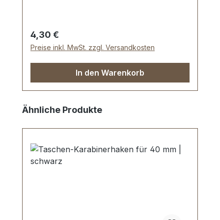
Durchlasshöhe: ca. 14 mm. Lieferumfang:
1 Stück Schiebeschnalle -
Regulärer Preis:
4,30 €
Preise inkl. MwSt. zzgl. Versandkosten
In den Warenkorb
Produktgalerie überspringen
Ähnliche Produkte