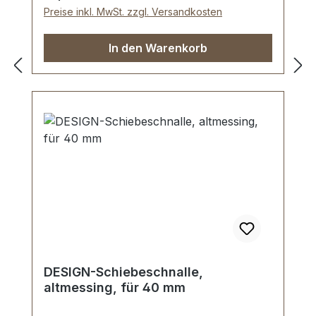
Lieferumfang: 1 Stück Steckschloss,
Preise inkl. MwSt. zzgl. Versandkosten
bestehend aus Oberteil und Unterteil 1
Stück Schlüssel 2 Stück Madenschrauben
In den Warenkorb
(zur Befestigung des Oberteils) 1 Stück
Unterlegscheibe (zur Befestigung des
Unterteils)
DESIGN-Schiebeschnalle,
altmessing, für 40 mm