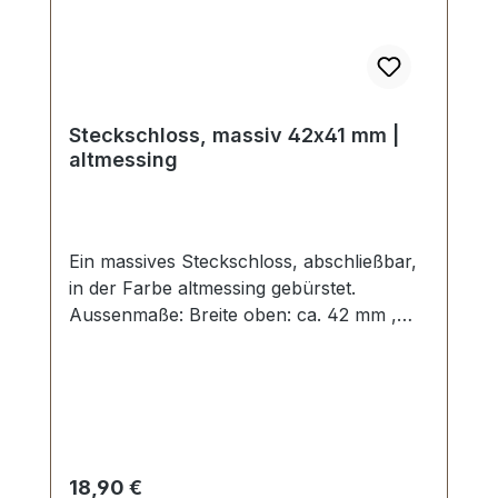
Steckschloss, massiv 42x41 mm |
altmessing
Ein massives Steckschloss, abschließbar,
in der Farbe altmessing gebürstet.
Aussenmaße: Breite oben: ca. 42 mm ,
Länge von oben nach unten ca. 41 mm ,
Gesamtstärke ca. 11 mm. Die Befestigung
des Oberteils erfolgt mit 2 beiliegenden
Madenschrauben. Das Unterteil wird mit 4
Umlage-Klammern und der beiliegenden
Unterlegscheibe einfach befestigt.
Regulärer Preis:
18,90 €