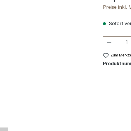
Preise inkl.
Sofort ver
Produkt 
Zum Merkze
Produktnu