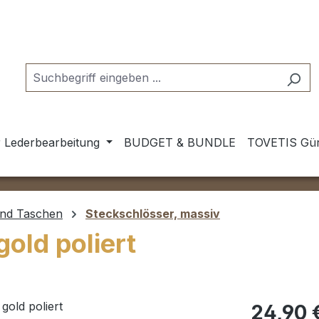
 Lederbearbeitung
BUDGET & BUNDLE
TOVETIS Gür
und Taschen
Steckschlösser, massiv
old poliert
Regulärer Pr
24,90 