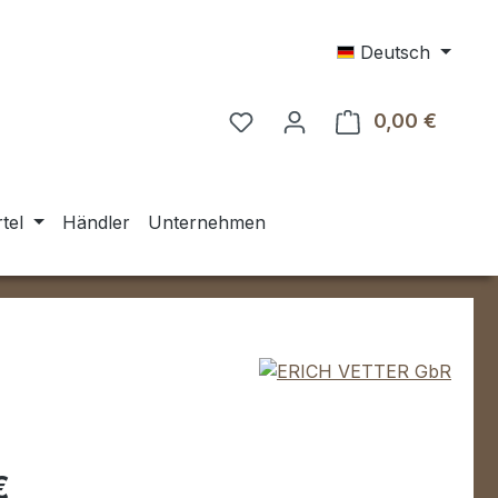
Deutsch
0,00 €
Warenk
tel
Händler
Unternehmen
eis:
€