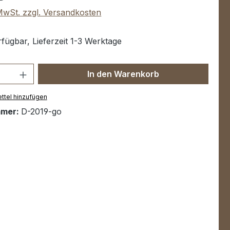
 MwSt. zzgl. Versandkosten
fügbar, Lieferzeit 1-3 Werktage
Anzahl: Gib den gewünschten Wert ein 
In den Warenkorb
ttel hinzufügen
mmer:
D-2019-go