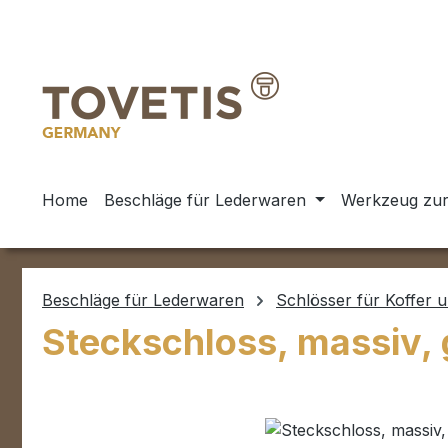
m Hauptinhalt springen
Zur Suche springen
Zur Hauptnavigation springen
Home
Beschläge für Lederwaren
Werkzeug zur
Beschläge für Lederwaren
Schlösser für Koffer 
Steckschloss, massiv, g
Bildergalerie überspringen