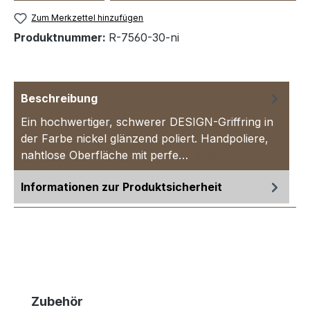
Zum Merkzettel hinzufügen
Produktnummer:
R-7560-30-ni
Beschreibung
Ein hochwertiger, schwerer DESIGN-Griffring in
der Farbe nickel glänzend poliert. Handpoliere,
nahtlose Oberfläche mit perfe…
Mehr
Informationen zur Produktsicherheit
Produktgalerie überspringen
Zubehör