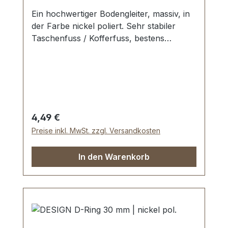
Ein hochwertiger Bodengleiter, massiv, in
der Farbe nickel poliert. Sehr stabiler
Taschenfuss / Kofferfuss, bestens
geeignet für Aktenkoffer, Reisekoffer,
Holzkoffer etc. Durchmesser: 16 mm
Höhe: 11 mm Lieferumfang: 1 Stück
Bodengleiter 1 Stück Schraube
Regulärer Preis:
4,49 €
Preise inkl. MwSt. zzgl. Versandkosten
In den Warenkorb