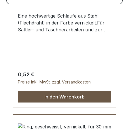
Eine hochwertige Schlaufe aus Stahl
(Flachdraht) in der Farbe vernickelt.Für
Sattler- und Täschnerarbeiten und zur
Produktion von Taschen, Rucksäcken
und Lederwaren etc.Zur Herstellung und
Reparatur von Reit- und
Hundesportartikeln.Material: Stahl,
vernickelt.Durchlassweite: 30 x 10 mm,
Materialstärke: 3,2 mm.Lieferumfang:1
Regulärer Preis:
0,52 €
Stück Schlaufe
Preise inkl. MwSt. zzgl. Versandkosten
In den Warenkorb