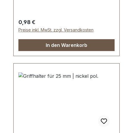
Hundesportartikeln. Material: Stahl; mit
bester galvanischer Vernickelung.
Durchmesser innen: 30 mm, Drahtstärke:
Regulärer Preis:
0,98 €
4,0 mm. Lieferumfang: 1 Stück Ring
Preise inkl. MwSt. zzgl. Versandkosten
In den Warenkorb