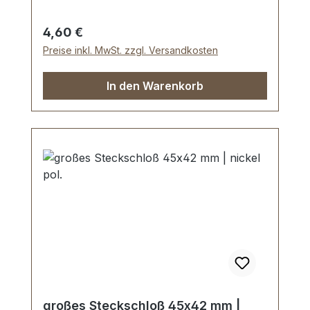
Lieferumfang: 1 Stück VOLUME-DESIGN
D-Ring
Regulärer Preis:
4,60 €
Preise inkl. MwSt. zzgl. Versandkosten
In den Warenkorb
großes Steckschloß 45x42 mm |