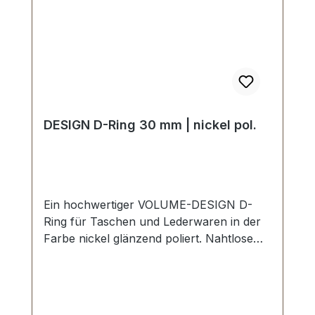
DESIGN D-Ring 30 mm | nickel pol.
Ein hochwertiger VOLUME-DESIGN D-
Ring für Taschen und Lederwaren in der
Farbe nickel glänzend poliert. Nahtlose
Oberfläche, glänzend poliert. Sehr stabil,
bestens geeignet für Taschen,
Handtaschen, Rucksäcke. Durchlassweite:
30 mm, Materialstärke: 5,9 mm.