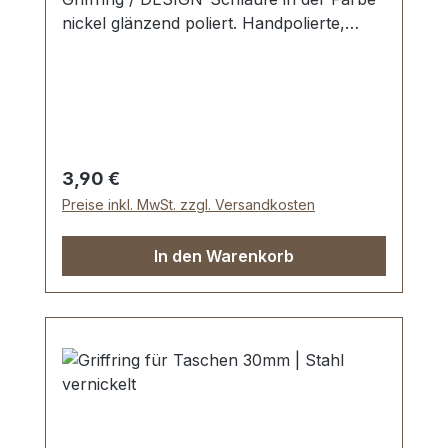
nickel glänzend poliert. Handpolierte,
nahtlose Oberfläche mit perfekten Kanten.
Sehr stabil, bestens geeignet für Taschen,
Reisetaschen, Weekender. Durchlassweite:
30 mm, Durchlasshöhe: ca. 14 mm.
Lieferumfang: 1 Stück Griffring
Regulärer Preis:
3,90 €
Preise inkl. MwSt. zzgl. Versandkosten
In den Warenkorb