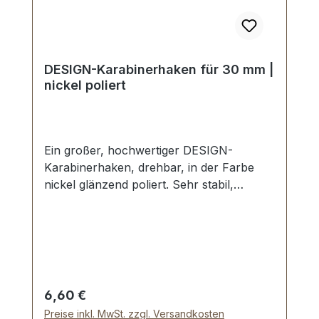
DESIGN-Karabinerhaken für 30 mm |
nickel poliert
Ein großer, hochwertiger DESIGN-
Karabinerhaken, drehbar, in der Farbe
nickel glänzend poliert. Sehr stabil,
bestens geeignet für Taschen,
Reisetaschen, Weekender. Durchlassweite:
ca. 30 mm, Gesamtlänge von oben nach
unten 59 mm. Lieferumfang: 1 Stück
Karabinerhaken, drehbar
Regulärer Preis:
6,60 €
Preise inkl. MwSt. zzgl. Versandkosten