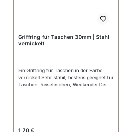
Griffring für Taschen 30mm | Stahl
vernickelt
Ein Griffring für Taschen in der Farbe
vernickelt.Sehr stabil, bestens geeignet für
Taschen, Reisetaschen, Weekender.Der
Griffring ist sehr hochwertig galvanisch
veredelt, somit kein Abplatzen der
Oberfläche.Durchlassweite: 30 mm,
Durchlasshöhe: ca. 20 mm.Lieferumfang:1
Stück Griffring
Regulärer Preis:
1,70 €