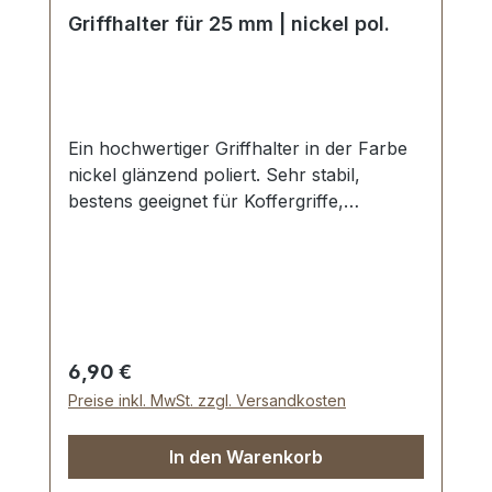
Griffhalter für 25 mm | nickel pol.
Ein hochwertiger Griffhalter in der Farbe
nickel glänzend poliert. Sehr stabil,
bestens geeignet für Koffergriffe,
Mappengriffe etc. Durchlassweite: 25 mm.
Gewindestift mit Schraubschlitz.
Lieferumfang: 1 Stück Giffhalter 1 Stück
Gewindestift
Regulärer Preis:
6,90 €
Preise inkl. MwSt. zzgl. Versandkosten
In den Warenkorb