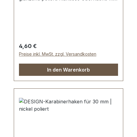
perfekten Kanten. Sehr stabil, bestens
geeignet für Taschen, Reisetaschen,
Weekender. Durchlassweite: 30 mm,
Durchlasshöhe: ca. 11 mm. Lieferumfang:
1 Stück Schiebeschnalle
Regulärer Preis:
4,60 €
Preise inkl. MwSt. zzgl. Versandkosten
In den Warenkorb