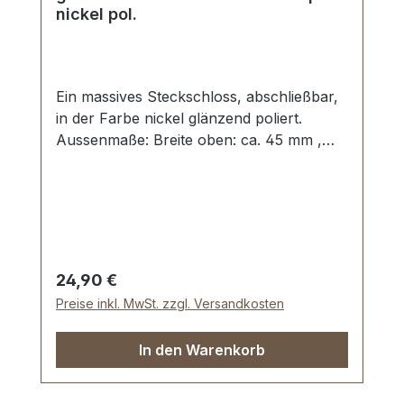
nickel pol.
Ein massives Steckschloss, abschließbar,
in der Farbe nickel glänzend poliert.
Aussenmaße: Breite oben: ca. 45 mm ,
Länge von oben nach unten ca. 45 mm ,
Gesamtstärke ca. 11 mm . Die Befestigung
des Oberteils erfolgt mit 2 beiliegenden
Madenschrauben. Das Unterteil wird mit 4
Umlage-Klammern und der beiliegenden
Unterlegscheibe einfach befestigt.
Regulärer Preis:
24,90 €
Lieferumfang: 1 Stück Steckschloss,
Preise inkl. MwSt. zzgl. Versandkosten
bestehend aus Oberteil und Unterteil 1
Stück Schlüssel 2 Stück Madenschrauben
In den Warenkorb
(zur Befestigung des Oberteils) 1 Stück
Unterlegscheibe (zur Befestigung des
Unterteils)