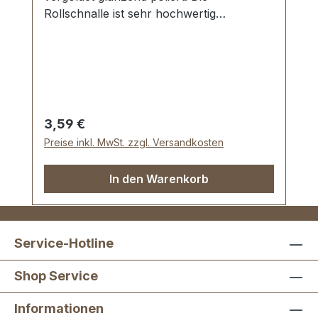
Rollschnalle ist sehr hochwertig
galvanisch veredelt, somit kein Abplatzen
der Oberfläche. Eine Dornschnalle in
bester Qualität zur Herstellung,
Produktion und Reparatur von Taschen,
Rucksäcken, Lederwaren etc. Stahl, 1
Dorn. Durchlassweite: 16 mm,
Regulärer Preis:
3,59 €
Drahtstärke: 2,8 mm. Lieferumfang: 1
Preise inkl. MwSt. zzgl. Versandkosten
Stück Rollschnalle
In den Warenkorb
Service-Hotline
Shop Service
Informationen