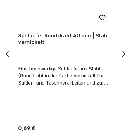
Schlaufe, Runddraht 40 mm | Stahl
vernickelt
Eine hochwertige Schlaufe aus Stahl
(Runddraht)in der Farbe vernickelt.Für
Sattler- und Täschnerarbeiten und zur
Produktion von Taschen, Rucksäcken
und Lederwaren etc.Zur Herstellung und
Reparatur von Reit- und
Hundesportartikeln.Material: Stahl,
vernickelt.Durchlassweite: 40 x 10 mm,
Materialstärke: 2,4 mm.Lieferumfang:1
Regulärer Preis:
0,69 €