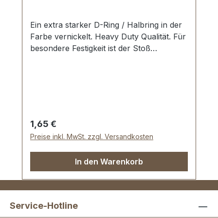
Ein extra starker D-Ring / Halbring in der
Farbe vernickelt. Heavy Duty Qualität. Für
besondere Festigkeit ist der Stoß
verschweisst. Für Sattlerarbeiten und zur
Produktion von Taschen, Rucksäcken,
Lederwaren etc. Zur Herstellung und
Reparatur von Reit- und
Hundesportartikeln. Material: Stahl; mit
bester galvanischer Vernickelung.
Regulärer Preis:
1,65 €
Durchlassweite: 40 mm, Drahtstärke: 6,5
Preise inkl. MwSt. zzgl. Versandkosten
mm. Lieferumfang: 1 Stück D-Ring
In den Warenkorb
Service-Hotline