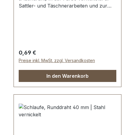
Sattler- und Täschnerarbeiten und zur
Produktion von Taschen, Rucksäcken
und Lederwaren etc.Zur Herstellung und
Reparatur von Reit- und
Hundesportartikeln.Material: Stahl,
vernickelt.Durchlassweite: 40 x 11 mm,
Materialstärke: 4,0 mm.Lieferumfang:1
Regulärer Preis:
0,69 €
Stück Schlaufe
Preise inkl. MwSt. zzgl. Versandkosten
In den Warenkorb