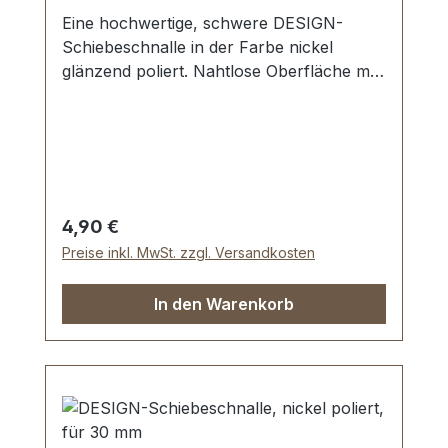
Eine hochwertige, schwere DESIGN-
Schiebeschnalle in der Farbe nickel
glänzend poliert. Nahtlose Oberfläche mit
perfekten Kanten. Sehr stabil, bestens
geeignet für Taschen, Reisetaschen,
Weekender. Durchlassweite: 40 mm,
Durchlasshöhe: ca. 10 mm. Lieferumfang:
1 Stück Schiebeschnalle
Regulärer Preis:
4,90 €
Preise inkl. MwSt. zzgl. Versandkosten
In den Warenkorb