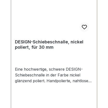
DESIGN-Schiebeschnalle, nickel
poliert, für 30 mm
Eine hochwertige, schwere DESIGN-
Schiebeschnalle in der Farbe nickel
glänzend poliert. Handpolierte, nahtlose
Oberfläche mit perfekten Kanten. Sehr
stabil, bestens geeignet für Taschen,
Reisetaschen, Weekender. Durchlassweite:
30 mm, Durchlasshöhe: ca. 8 mm.