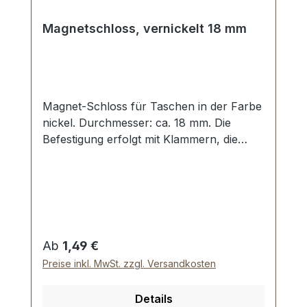
Magnetschloss, vernickelt 18 mm
Magnet-Schloss für Taschen in der Farbe
nickel. Durchmesser: ca. 18 mm. Die
Befestigung erfolgt mit Klammern, die
umgebogen werden. Lieferumfang: 1
Stück Magnetschloss, bestehend aus
Oberteil und Unterteil 2 Stück
Unterlegscheiben
Regulärer Preis:
Ab
1,49 €
Preise inkl. MwSt. zzgl. Versandkosten
Details