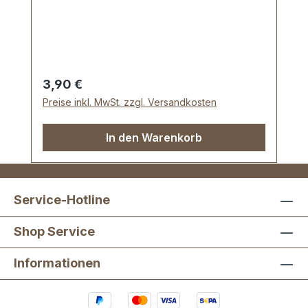
Reisetaschen, Weekender. Durchlassweite:
40 mm, Durchlasshöhe: ca. 9 mm.
Lieferumfang: 1 Stück Schiebeschnalle
Regulärer Preis:
3,90 €
Preise inkl. MwSt. zzgl. Versandkosten
In den Warenkorb
Service-Hotline
Shop Service
Informationen