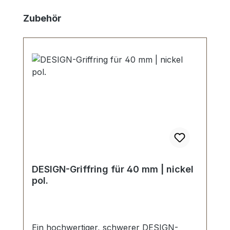
Produktgalerie überspringen
Zubehör
DESIGN-Griffring für 40 mm | nickel
pol.
Ein hochwertiger, schwerer DESIGN-