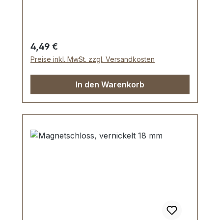
Höhe: 11 mm Lieferumfang: 1 Stück
Bodengleiter 1 Stück Schraube
Regulärer Preis:
4,49 €
Preise inkl. MwSt. zzgl. Versandkosten
In den Warenkorb