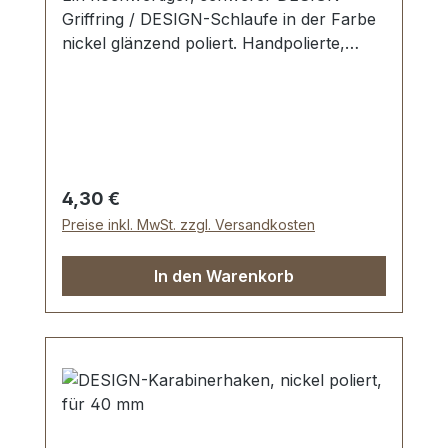
Griffring / DESIGN-Schlaufe in der Farbe
nickel glänzend poliert. Handpolierte,
nahtlose Oberfläche mit perfekten Kanten.
Sehr stabil, bestens geeignet für Taschen,
Reisetaschen, Weekender. Durchlassweite:
40 mm, Durchlasshöhe: ca. 14 mm.
Lieferumfang: 1 Stück Griffring
Regulärer Preis:
4,30 €
Preise inkl. MwSt. zzgl. Versandkosten
In den Warenkorb