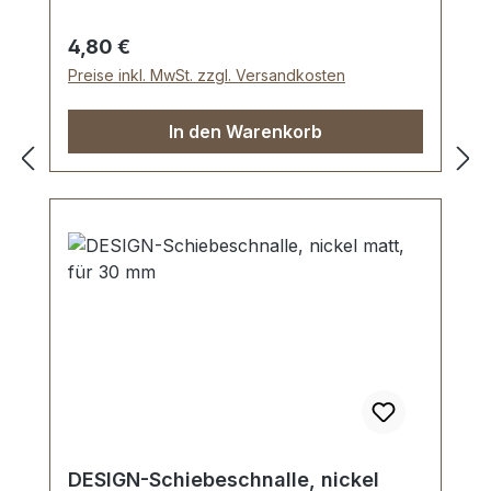
Lieferumfang: 1 Stück DESIGN-
Schiebeschnalle
Regulärer Preis:
4,80 €
Preise inkl. MwSt. zzgl. Versandkosten
In den Warenkorb
DESIGN-Schiebeschnalle, nickel