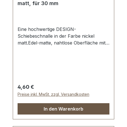
matt, für 30 mm
Eine hochwertige DESIGN-
Schiebeschnalle in der Farbe nickel
matt.Edel-matte, nahtlose Oberfläche mit
perfekten Kanten.Sehr stabil, bestens
geeignet für Taschen, Handtaschen,
Rucksäcke.Durchlassweite: 30 mm,
Durchlasshöhe: ca. 8 mm.Lieferumfang:1
Stück Schiebeschnalle
Regulärer Preis:
4,60 €
Preise inkl. MwSt. zzgl. Versandkosten
In den Warenkorb