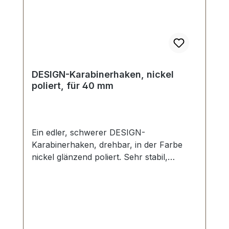
DESIGN-Karabinerhaken, nickel
poliert, für 40 mm
Ein edler, schwerer DESIGN-
Karabinerhaken, drehbar, in der Farbe
nickel glänzend poliert. Sehr stabil,
bestens geeignet für Taschen,
Reisetaschen, Weekender. Durchlassweite:
ca. 40 mm, Gesamtlänge von oben nach
unten 60 mm. Lieferumfang: 1 Stück
Karabinerhaken, drehbar