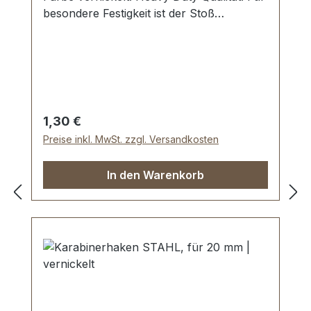
besondere Festigkeit ist der Stoß
verschweisst. Für Sattlerarbeiten und zur
Produktion von Taschen, Rucksäcken,
Lederwaren etc. Zur Herstellung und
Reparatur von Reit- und
Hundesportartikeln. Material: Stahl; mit
bester galvanischer Vernickelung.
Regulärer Preis:
1,30 €
Durchlassweite: 20 mm, Drahtstärke: 4,0
Preise inkl. MwSt. zzgl. Versandkosten
mm. Lieferumfang: 1 Stück D-Ring
In den Warenkorb