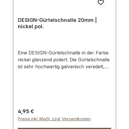
DESIGN-Gürtelschnalle 20mm |
nickel pol.
Eine DESIGN-Gürtelschnalle in der Farbe
nickel glänzend poliert. Die Gürtelschnalle
ist sehr hochwertig galvanisch veredelt,
somit kein Abplatzen der Oberfläche.
Maße: Innendurchlass (Gürtelbreite): ca.
20 mm Außenbreite: ca. 24
mmLieferumfang:1 Stück Gürtelschnalle
Regulärer Preis:
4,95 €
Preise inkl. MwSt. zzgl. Versandkosten