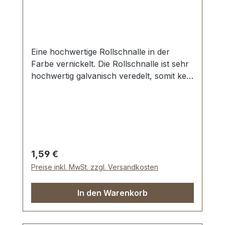
Eine hochwertige Rollschnalle in der
Farbe vernickelt. Die Rollschnalle ist sehr
hochwertig galvanisch veredelt, somit kein
Abplatzen der Oberfläche. Sehr stabil,
bestens geeignet für Taschen, Rucksäcke,
Lederwaren. Stahl, 1 Dorn.
Durchlassweite: 20 mm, Drahtstärke: 3,0
mm. Lieferumfang: 1 Stück Rollschnalle
Regulärer Preis:
1,59 €
Preise inkl. MwSt. zzgl. Versandkosten
In den Warenkorb