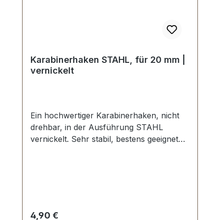
Karabinerhaken STAHL, für 20 mm |
vernickelt
Ein hochwertiger Karabinerhaken, nicht
drehbar, in der Ausführung STAHL
vernickelt. Sehr stabil, bestens geeignet
für schwere Rucksäcke, Taschen, Koffer
sowie technische Anwendungen
Durchlassweite: ca. 20 mm, Gesamtlänge
von oben nach unten ca. 45 mm.
Lieferumfang: 1 Stück Karabinerhaken
Regulärer Preis:
4,90 €