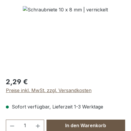
Bildergalerie überspringen
Regulärer Preis:
2,29 €
Preise inkl. MwSt. zzgl. Versandkosten
Sofort verfügbar, Lieferzeit 1-3 Werktage
Produkt Anzahl: Gib den gewünschten We
In den Warenkorb