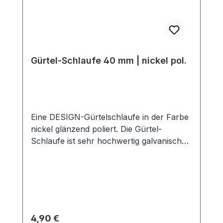
Gürtel-Schlaufe 40 mm | nickel pol.
Eine DESIGN-Gürtelschlaufe in der Farbe
nickel glänzend poliert. Die Gürtel-
Schlaufe ist sehr hochwertig galvanisch
veredelt, somit kein Abplatzen der
Oberfläche. Maße: Innendurchlass
(Gürtelbreite): ca. 40 mm Innenhöhe: ca.
12 mm
Regulärer Preis:
4,90 €