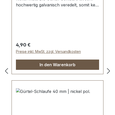
hochwertig galvanisch veredelt, somit kein
Abplatzen der Oberfläche. Maße:
Innendurchlass (Gürtelbreite): ca. 40 mm
Innenhöhe: ca. 12 mm
Regulärer Preis:
4,90 €
Preise inkl. MwSt. zzgl. Versandkosten
In den Warenkorb