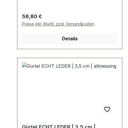
Kanten Vollrindleder 7-fach Lochung mit
runden Löchern
Regulärer Preis:
58,80 €
Preise inkl. MwSt. zzgl. Versandkosten
Details
Gürtel ECHT LEDER | 3,5 cm |