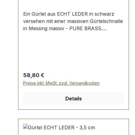
Ein Gürtel aus ECHT LEDER in schwarz
versehen mit einer massiven Gürtelschnalle
in Messing massiv - PURE BRASS.
Handgemacht in Iserlohn, Nordrhein-
Westfalen nach Ihrer Wunschlänge. Breite
des Gürtels: 3,5 cm. Lederriemen mit
sauber geschwärzten Kanten Vollrindleder
7-fach Lochung mit runden Löchern
Regulärer Preis:
58,80 €
Preise inkl. MwSt. zzgl. Versandkosten
Details