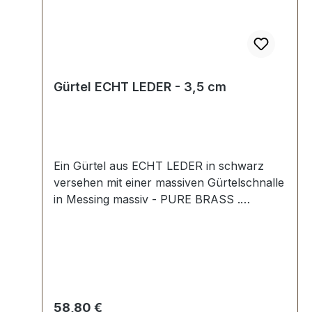
Gürtel ECHT LEDER - 3,5 cm
Ein Gürtel aus ECHT LEDER in schwarz
versehen mit einer massiven Gürtelschnalle
in Messing massiv - PURE BRASS .
Handgemacht in Iserlohn, Nordrhein-
Westfalen nach Ihrer Wunschlänge. Breite
des Gürtels: 3,5 cm. Lederriemen mit
sauber geschwärzten Kanten Vollrindleder
7-fach Lochung mit runden Löchern
Regulärer Preis:
58,80 €