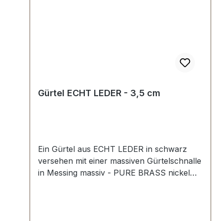
Gürtel ECHT LEDER - 3,5 cm
Ein Gürtel aus ECHT LEDER in schwarz
versehen mit einer massiven Gürtelschnalle
in Messing massiv - PURE BRASS nickel
poliert . Handgemacht in Iserlohn,
Nordrhein-Westfalen nach Ihrer
Wunschlänge. Breite des Gürtels: 3,5 cm.
Lederriemen mit sauber geschwärzten