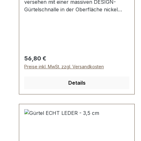
versehen mit einer massiven DESIGN-
Gürtelschnalle in der Oberfläche nickel
matt. Handgemacht in Iserlohn, Nordrhein-
Westfalen nach Ihrer Wunschlänge. Breite
des Gürtels: 3,5 cm. Lederriemen mit
sauber geschwärzten Kanten Vollrindleder
7-fach Lochung mit runden Löchern
Regulärer Preis:
56,80 €
Preise inkl. MwSt. zzgl. Versandkosten
Details