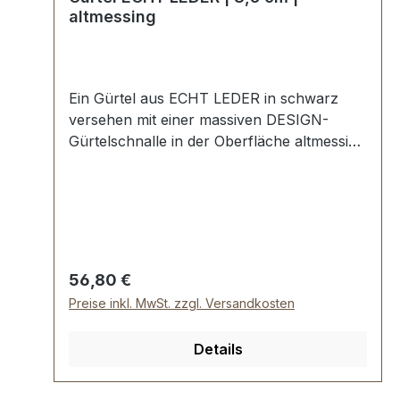
altmessing
Ein Gürtel aus ECHT LEDER in schwarz
versehen mit einer massiven DESIGN-
Gürtelschnalle in der Oberfläche altmessing
gebürstet. Handgemacht in Iserlohn,
Nordrhein-Westfalen nach Ihrer
Wunschlänge. Breite des Gürtels: 3,5 cm.
Lederriemen mit sauber geschwärzten
Kanten Vollrindleder 7-fach Lochung mit
runden Löchern
Regulärer Preis:
56,80 €
Preise inkl. MwSt. zzgl. Versandkosten
Details