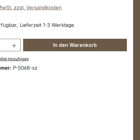
 MwSt. zzgl. Versandkosten
fügbar, Lieferzeit 1-3 Werktage
Anzahl: Gib den gewünschten Wert ein 
In den Warenkorb
ttel hinzufügen
mmer:
P-5068-sz