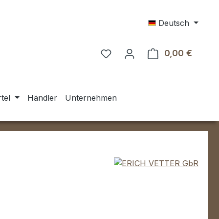
Deutsch
0,00 €
Warenk
tel
Händler
Unternehmen
eis: