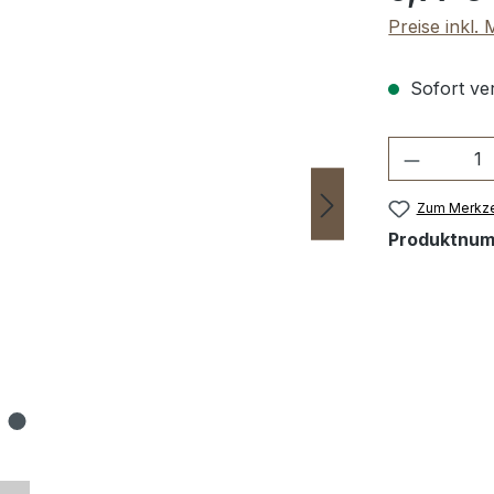
Preise inkl.
Sofort ver
Produkt 
Zum Merkze
Produktnu