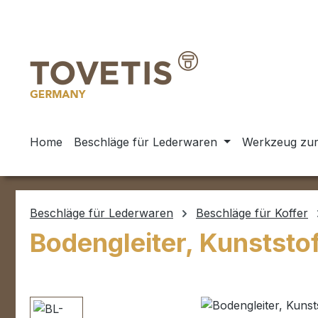
m Hauptinhalt springen
Zur Suche springen
Zur Hauptnavigation springen
Home
Beschläge für Lederwaren
Werkzeug zur
Beschläge für Lederwaren
Beschläge für Koffer
Bodengleiter, Kunststo
Bildergalerie überspringen