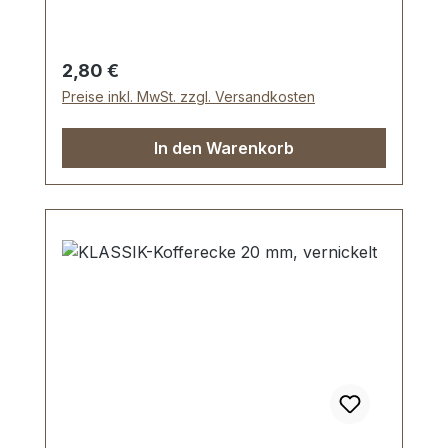
geeignet). Lieferumfang: 1 Stück
Kofferscharnier
Regulärer Preis:
2,80 €
Preise inkl. MwSt. zzgl. Versandkosten
In den Warenkorb