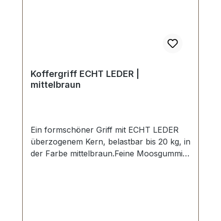
Koffergriff ECHT LEDER |
mittelbraun
Ein formschöner Griff mit ECHT LEDER
überzogenem Kern, belastbar bis 20 kg, in
der Farbe mittelbraun.Feine Moosgummi-
Einlage, zusätzliche
Hartplastikverstärkung, Steppnaht.Starke
Griffringe mit Befestigungsplatte in
vernickelter Ausführung.Aussenmaße:
Gesamtlänge ca. 140 mm, Gesamthöhe ca.