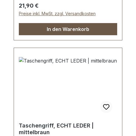
50 mm, Breite ca. 25 mm.Lieferumfang:1
Regulärer Preis:
21,90 €
Stück Griff mit vormontierten Griffringen2
Preise inkl. MwSt. zzgl. Versandkosten
Stück Befestigungsplatten
In den Warenkorb
Taschengriff, ECHT LEDER |
mittelbraun