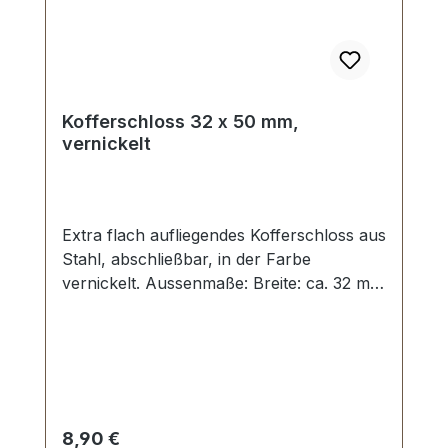
Kofferschloss 32 x 50 mm,
vernickelt
Extra flach aufliegendes Kofferschloss aus
Stahl, abschließbar, in der Farbe
vernickelt. Aussenmaße: Breite: ca. 32 mm
, Länge von oben nach unten ca. 50
mm.Nietlöcher (auch für Schrauben
geeignet). Lieferumfang: 1 Stück
Kofferschloss, bestehend aus Oberteil und
Unterteil 1 Stück Schlüssel
Regulärer Preis:
8,90 €