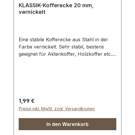
KLASSIK-Kofferecke 20 mm,
vernickelt
Eine stabile Kofferecke aus Stahl in der
Farbe vernickelt. Sehr stabil, bestens
geeignet für Aktenkoffer, Holzkoffer etc.
Schenkellänge: 20 mm. 3 Löcher, für
Nieten oder Schrauben geeignet
Lieferumfang: 1 Stück Kofferecke
Regulärer Preis:
1,99 €
Preise inkl. MwSt. zzgl. Versandkosten
In den Warenkorb