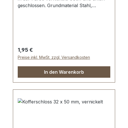
geschlossen. Grundmaterial Stahl,
vernickelt galvanisiert. Maße: Ø Kopf: 7
mm, Stiftlänge Unterteil: 9 mm
Lieferumfang: 4 Stück Hohlniet-Oberteil
(Kappe) 4 Stück Hohlniet-Unterteil (Stift)
Regulärer Preis:
1,95 €
Preise inkl. MwSt. zzgl. Versandkosten
In den Warenkorb