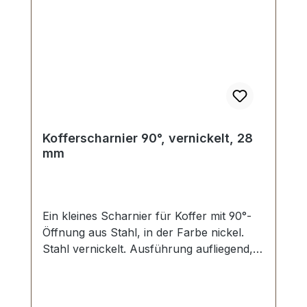
und poliert. KEIN UMTAUSCH ODER
RÜCKGABE MÖGLICH. Montage durch
Fachbetrieb (Täschner/Sattler) wird
empfohlen.- Lieferumfang: 1 Stück
Griffhalter messing1 Stück Gewindestift
messing1 Stück Griffplatte messing2 Stück
Schrauben
Kofferscharnier 90°, vernickelt, 28
mm
Ein kleines Scharnier für Koffer mit 90°-
Öffnung aus Stahl, in der Farbe nickel.
Stahl vernickelt. Ausführung aufliegend,
Öffnung ca. 90°. Aussenmaße: Breite: ca.
28 mm , Länge von oben nach unten ca.
38 mm. Nietlöcher (auch für Schrauben