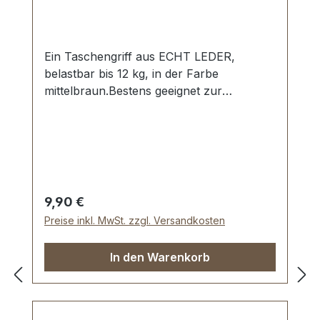
Ein Taschengriff aus ECHT LEDER,
belastbar bis 12 kg, in der Farbe
mittelbraun.Bestens geeignet zur
Herstellung und Reparatur von
Aktenmappen, Taschen,
Musikinstrumentenkoffern etc. Kräftige
Einlage, mit Griffringen und vormontierten
Lederlaschen. Aussenmaße: Gesamtlänge
ca. 145 mm, Gesamthöhe ca. 35 mm,
Regulärer Preis:
9,90 €
Breite ca. 24 mm.Der Griff ist ca. 12 mm
Preise inkl. MwSt. zzgl. Versandkosten
dick. Lieferumfang: 1 Stück Griff mit
vormontierten Griffringen und
In den Warenkorb
Lederlaschen