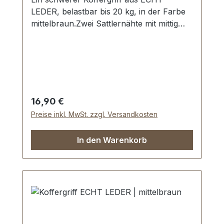
LEDER, belastbar bis 20 kg, in der Farbe
mittelbraun.Zwei Sattlernähte mit mittig
gesetzter Doppelwulst.Starke Griffringe
und Befestigungsplatten in vernickelter
Ausführung.Aussenmaße: Gesamtlänge
ca. 150 mm, Gesamthöhe ca. 50 mm,
Breite ca. 25 mm.Lieferumfang:1 Stück
Griff mit vormontierten Griffringen2 Stück
Regulärer Preis:
16,90 €
Befestigungsplatten
Preise inkl. MwSt. zzgl. Versandkosten
In den Warenkorb