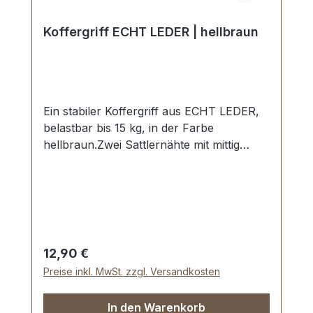
Koffergriff ECHT LEDER | hellbraun
Ein stabiler Koffergriff aus ECHT LEDER,
belastbar bis 15 kg, in der Farbe
hellbraun.Zwei Sattlernähte mit mittig
gesetzter Doppelwulst.Starke Griffringe
und Befestigungsplatten in vernickelter
Ausführung.Aussenmaße: Gesamtlänge
ca. 140 mm, Gesamthöhe ca. 40 mm,
Breite ca. 20 mm.Lieferumfang:1 Stück
Griff mit vormontierten Griffringen2 Stück
Regulärer Preis:
12,90 €
Befestigungsplatten
Preise inkl. MwSt. zzgl. Versandkosten
In den Warenkorb