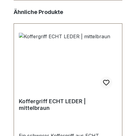
Produktgalerie überspringen
Ähnliche Produkte
Koffergriff ECHT LEDER |
mittelbraun
Ein schwerer Koffergriff aus ECHT