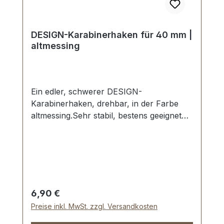
DESIGN-Karabinerhaken für 40 mm |
altmessing
Ein edler, schwerer DESIGN-
Karabinerhaken, drehbar, in der Farbe
altmessing.Sehr stabil, bestens geeignet
für Taschen, Reisetaschen,
Weekender.Durchlassweite: ca. 40 mm,
Gesamtlänge von oben nach unten 60
mm.Lieferumfang:1 Stück Karabinerhaken
Regulärer Preis:
6,90 €
Preise inkl. MwSt. zzgl. Versandkosten