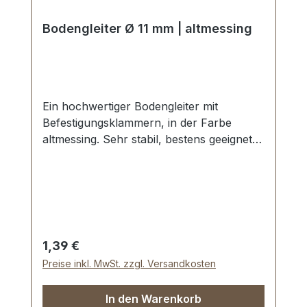
Bodengleiter Ø 11 mm | altmessing
Ein hochwertiger Bodengleiter mit
Befestigungsklammern, in der Farbe
altmessing. Sehr stabil, bestens geeignet
für Taschen, Koffer, etc. Durchmesser: 11
mm Höhe: 6 mm Lieferumfang: 1 Stück
Bodengleiter
Regulärer Preis:
1,39 €
Preise inkl. MwSt. zzgl. Versandkosten
In den Warenkorb