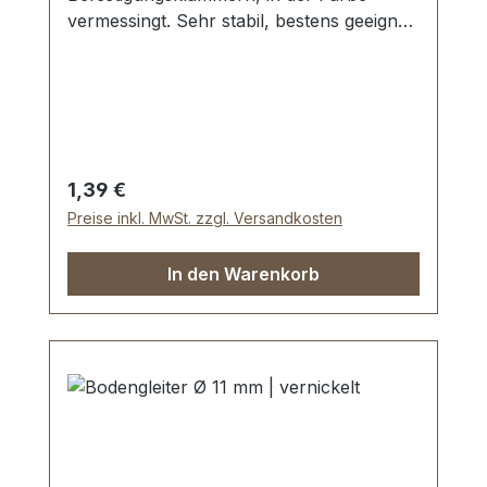
vermessingt. Sehr stabil, bestens geeignet
für Taschen, Koffer, etc. Durchmesser: 11
mm Höhe: 6 mm Lieferumfang: 1 Stück
Bodengleiter
Regulärer Preis:
1,39 €
Preise inkl. MwSt. zzgl. Versandkosten
In den Warenkorb