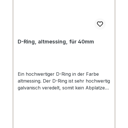
Befestigung des Unterteils)
D-Ring, altmessing, für 40mm
Ein hochwertiger D-Ring in der Farbe
altmessing. Der D-Ring ist sehr hochwertig
galvanisch veredelt, somit kein Abplatzen
der Oberfläche. Sehr stabil, bestens
geeignet für Taschen, Rucksäcke,
Lederwaren. Stoß ist nicht verschweisst.
Durchlassweite: 40 mm, Durchlasshöhe:
ca. 18 mm, Drahtstärke: 4,8 mm.