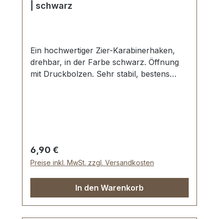
| schwarz
Ein hochwertiger Zier-Karabinerhaken,
drehbar, in der Farbe schwarz. Öffnung
mit Druckbolzen. Sehr stabil, bestens
geeignet für Taschen, Handtaschen.
Durchlassweite: ca. 40 mm, Gesamtlänge
von oben nach unten 65 mm.
Lieferumfang: 1 Stück Karabinerhaken,
drehbar
Regulärer Preis:
6,90 €
Preise inkl. MwSt. zzgl. Versandkosten
In den Warenkorb