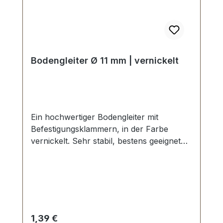
Bodengleiter Ø 11 mm | vernickelt
Ein hochwertiger Bodengleiter mit
Befestigungsklammern, in der Farbe
vernickelt. Sehr stabil, bestens geeignet
für Taschen, Koffer, etc. Durchmesser: 11
mm Höhe: 6 mm Lieferumfang: 1 Stück
Bodengleiter
Regulärer Preis:
1,39 €