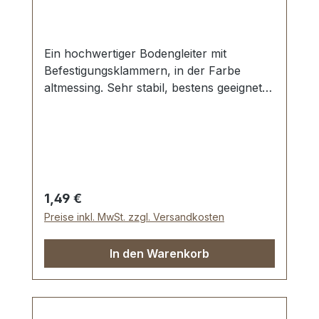
Ein hochwertiger Bodengleiter mit
Befestigungsklammern, in der Farbe
altmessing. Sehr stabil, bestens geeignet
für Taschen, Koffer, etc. Durchmesser: 14
mm Höhe: 8 mm Lieferumfang: 1 Stück
Bodengleiter
Regulärer Preis:
1,49 €
Preise inkl. MwSt. zzgl. Versandkosten
In den Warenkorb