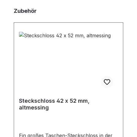
Produktgalerie überspringen
Zubehör
Steckschloss 42 x 52 mm,
altmessing
Ein großes Taschen-Steckschloss in der