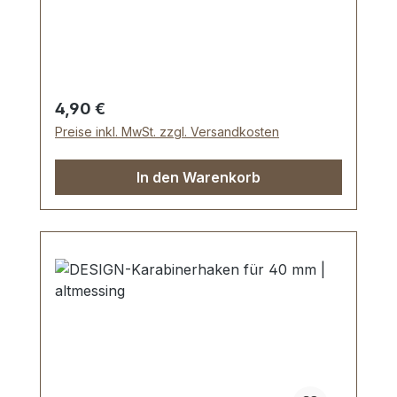
Durchlassweite: ca. 40 mm, Gesamtlänge
von oben nach unten 71 mm.
Lieferumfang: 1 Stück Karabinerhaken,
drehbar
Regulärer Preis:
4,90 €
Preise inkl. MwSt. zzgl. Versandkosten
In den Warenkorb