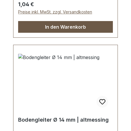
Lieferumfang: 1 Stück D-Ring
Regulärer Preis:
1,04 €
Preise inkl. MwSt. zzgl. Versandkosten
In den Warenkorb
Bodengleiter Ø 14 mm | altmessing