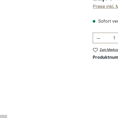
Preise inkl.
Sofort ver
Produkt 
Zum Merkze
Produktnu