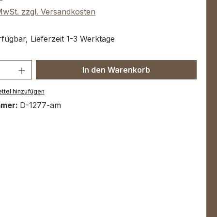
 MwSt. zzgl. Versandkosten
fügbar, Lieferzeit 1-3 Werktage
Anzahl: Gib den gewünschten Wert ein 
In den Warenkorb
ttel hinzufügen
mmer:
D-1277-am