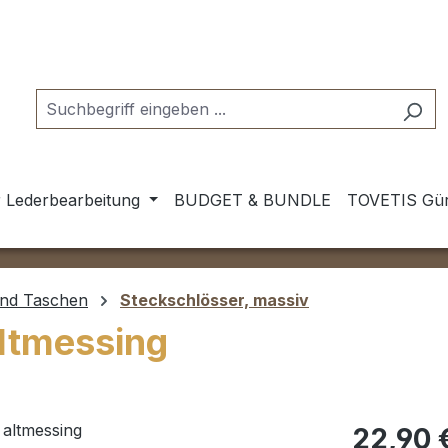
 Lederbearbeitung
BUDGET & BUNDLE
TOVETIS Gür
und Taschen
Steckschlösser, massiv
altmessing
Regulärer Pr
22,90 