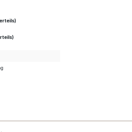
rteils)
teils)
ng