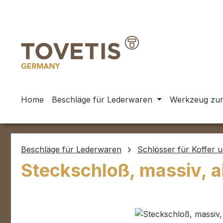
m Hauptinhalt springen
Zur Suche springen
Zur Hauptnavigation springen
Home
Beschläge für Lederwaren
Werkzeug zur
Beschläge für Lederwaren
Schlösser für Koffer 
Steckschloß, massiv, 
Bildergalerie überspringen