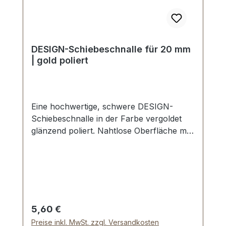
DESIGN-Schiebeschnalle für 20 mm
| gold poliert
Eine hochwertige, schwere DESIGN-
Schiebeschnalle in der Farbe vergoldet
glänzend poliert. Nahtlose Oberfläche mit
perfekten Kanten. Sehr stabil, bestens
geeignet für Taschen, Reisetaschen,
Weekender. Durchlassweite: 20 mm,
Durchlasshöhe: ca. 8 mm. Lieferumfang: 1
Stück Schiebeschnalle
Regulärer Preis:
5,60 €
Preise inkl. MwSt. zzgl. Versandkosten