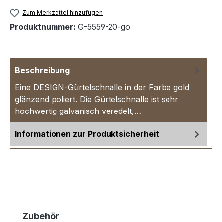
Zum Merkzettel hinzufügen
Produktnummer:
G-5559-20-go
Beschreibung
Eine DESIGN-Gürtelschnalle in der Farbe gold
glänzend poliert. Die Gürtelschnalle ist sehr
hochwertig galvanisch veredelt,…
Mehr
Informationen zur Produktsicherheit
Produktgalerie überspringen
Zubehör