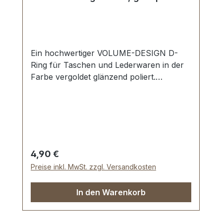
Ein hochwertiger VOLUME-DESIGN D-
Ring für Taschen und Lederwaren in der
Farbe vergoldet glänzend poliert.
Nahtlose Oberfläche, hochglänzend
poliert. Sehr stabil, bestens geeignet für
Taschen, Handtaschen, Rucksäcke.
Durchlassweite: 20 mm, Materialstärke:
4,5 mm. Lieferumfang: 1 Stück VOLUME-
DESIGN D-Ring
Regulärer Preis:
4,90 €
Preise inkl. MwSt. zzgl. Versandkosten
In den Warenkorb