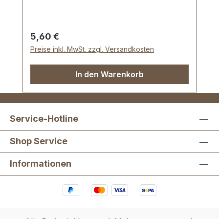
Durchlasshöhe: ca. 8 mm. Lieferumfang: 1
Stück Schiebeschnalle
Regulärer Preis:
5,60 €
Preise inkl. MwSt. zzgl. Versandkosten
In den Warenkorb
Service-Hotline
Shop Service
Informationen