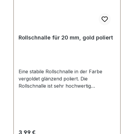
Rollschnalle für 20 mm, gold poliert
Eine stabile Rollschnalle in der Farbe
vergoldet glänzend poliert. Die
Rollschnalle ist sehr hochwertig
galvanisch veredelt, somit kein Abplatzen
der Oberfläche. Eine Dornschnalle in
bester Qualität zur Herstellung,
Produktion und Reparatur von Taschen,
Rucksäcken, Lederwaren etc. Stahl, 1
Dorn. Durchlassweite: 20 mm,
Regulärer Preis:
3,99 €