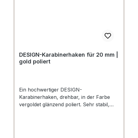
DESIGN-Karabinerhaken für 20 mm |
gold poliert
Ein hochwertiger DESIGN-
Karabinerhaken, drehbar, in der Farbe
vergoldet glänzend poliert. Sehr stabil,
bestens geeignet für Taschen,
Handtaschen, Shopper. Durchlassweite:
ca. 20 mm, Gesamtlänge von oben nach
unten 46 mm. Lieferumfang: 1 Stück