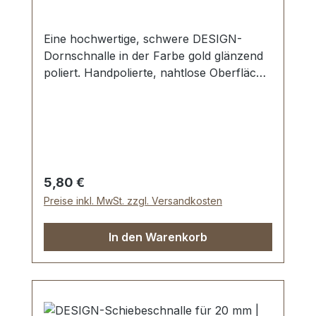
Eine hochwertige, schwere DESIGN-
Dornschnalle in der Farbe gold glänzend
poliert. Handpolierte, nahtlose Oberfläche.
Sehr stabil, bestens geeignet für Taschen,
Handtaschen, Rucksäcke. Durchlassweite:
20 mm. Lieferumfang: 1 Stück
Dornschnalle
Regulärer Preis:
5,80 €
Preise inkl. MwSt. zzgl. Versandkosten
In den Warenkorb