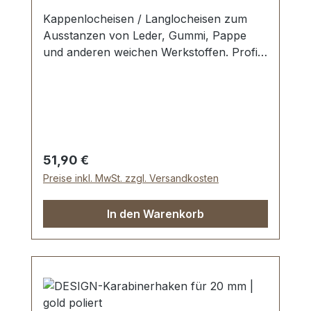
Kappenlocheisen / Langlocheisen zum
Ausstanzen von Leder, Gummi, Pappe
und anderen weichen Werkstoffen. Profi-
Qualität. Werkzeug Made in Germany.
Schneide gehärtet und angelassen auf HV
480 bis 558 kp/mm2 (HRC 47-52).
Werkstoff C 35–C 45. Pfeife blank
geschliffen, Schaft bearbeitet und rot
lackiert. Lieferumfang: 1 Stück
Regulärer Preis:
51,90 €
Kappenlocheisen Ø 8 x 2 mm Die Arbeit
Preise inkl. MwSt. zzgl. Versandkosten
mit Schonhammer und Schlagunterlage
wird dringend empfohlen.
In den Warenkorb