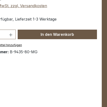
 MwSt. zzgl. Versandkosten
fügbar, Lieferzeit 1-3 Werktage
Anzahl: Gib den gewünschten Wert ein 
In den Warenkorb
ttel hinzufügen
mmer:
B-9435-80-MG