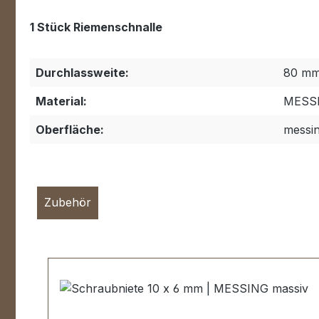
1 Stück Riemenschnalle
Durchlassweite:
80 m
Material:
MESS
Oberfläche:
messin
Zubehör
Produktgalerie überspringen