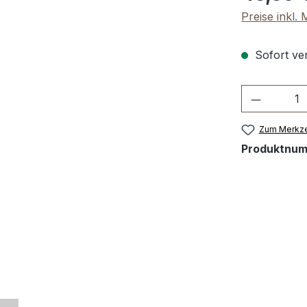
Preise inkl.
Sofort ver
Produkt 
Zum Merkze
Produktnu