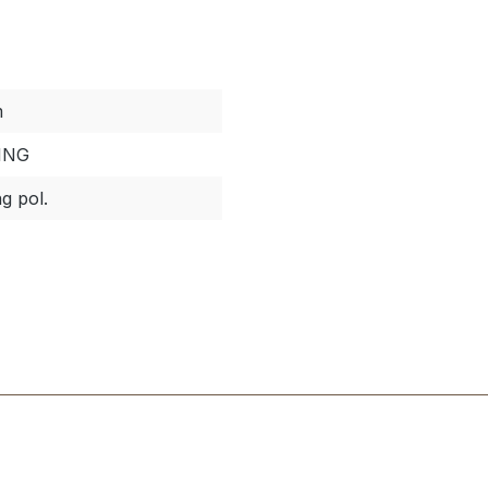
m
ING
g pol.