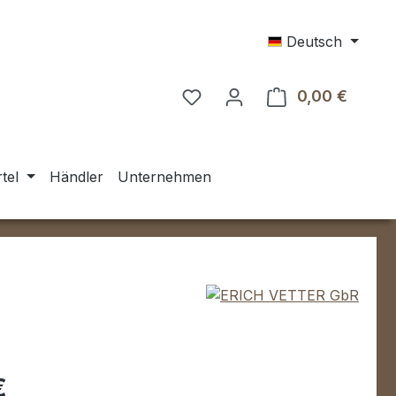
Deutsch
0,00 €
Warenk
tel
Händler
Unternehmen
eis:
€