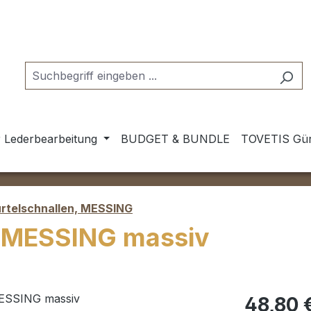
 Lederbearbeitung
BUDGET & BUNDLE
TOVETIS Gür
rtelschnallen, MESSING
| MESSING massiv
Regulärer Pr
48,80 