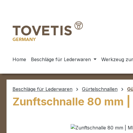
m Hauptinhalt springen
Zur Suche springen
Zur Hauptnavigation springen
Home
Beschläge für Lederwaren
Werkzeug zur
Beschläge für Lederwaren
Gürtelschnallen
Gü
Zunftschnalle 80 mm 
Bildergalerie überspringen