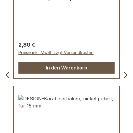
Oberfläche, glänzend poliert. Sehr stabil,
bestens geeignet für Taschen,
Handtaschen, Rucksäcke. Durchlassweite:
15 mm, Materialstärke: 3,5 mm.
Lieferumfang: 1 Stück VOLUME-DESIGN
D-Ring
Regulärer Preis:
2,80 €
Preise inkl. MwSt. zzgl. Versandkosten
In den Warenkorb