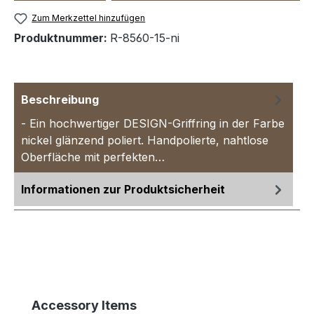
Zum Merkzettel hinzufügen
Produktnummer:
R-8560-15-ni
Beschreibung
- Ein hochwertiger DESIGN-Griffring in der Farbe
nickel glänzend poliert. Handpolierte, nahtlose
Oberfläche mit perfekten…
Mehr
Informationen zur Produktsicherheit
Produktgalerie überspringen
Accessory Items