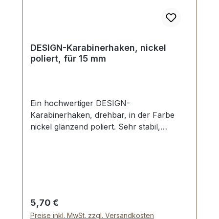
DESIGN-Karabinerhaken, nickel
poliert, für 15 mm
Ein hochwertiger DESIGN-
Karabinerhaken, drehbar, in der Farbe
nickel glänzend poliert. Sehr stabil,
bestens geeignet für kleine Taschen,
Handtaschen. Durchlassweite: ca. 15 mm,
Gesamtlänge von oben nach unten 42
mm. Lieferumfang: 1 Stück
Karabinerhaken, drehbar
Regulärer Preis:
5,70 €
Preise inkl. MwSt. zzgl. Versandkosten