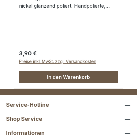
nickel glänzend poliert. Handpolierte,
nahtlose Oberfläche mit perfekten Kanten.
Sehr stabil, bestens geeignet für Taschen,
Reisetaschen, Weekender. Durchlassweite:
30 mm, Durchlasshöhe: ca. 14 mm.
Lieferumfang: 1 Stück Griffring
Regulärer Preis:
3,90 €
Preise inkl. MwSt. zzgl. Versandkosten
In den Warenkorb
Service-Hotline
Shop Service
Informationen