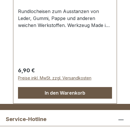
Rundlocheisen zum Ausstanzen von
Leder, Gummi, Pappe und anderen
weichen Werkstoffen. Werkzeug Made in
Germany, Rundlocheisen nach DIN 7200
Form B. Schneide gehärtet und
angelassen auf HV 480 bis 558 kp/mm2
(HRC 47-52). Werkstoff C 35–C 45. Pfeife
blank geschliffen, Schaft bearbeitet und
rot lackiert. Lieferumfang: 1 Stück
Regulärer Preis:
6,90 €
Rundlocheisen Ø 5,0 mm
Preise inkl. MwSt. zzgl. Versandkosten
In den Warenkorb
Service-Hotline