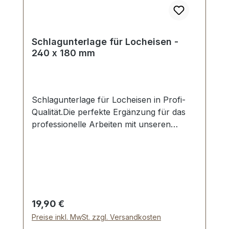
Schlagunterlage für Locheisen -
240 x 180 mm
Schlagunterlage für Locheisen in Profi-
Qualität.Die perfekte Ergänzung für das
professionelle Arbeiten mit unseren
Locheisen.Schont das Werkzeug und
schont den Untergrund.Material: PE-
HMW.Maße: 240 x 180 x 10
mm.Lieferumfang:1 Stück Schlagunterlage
Regulärer Preis:
19,90 €
Preise inkl. MwSt. zzgl. Versandkosten