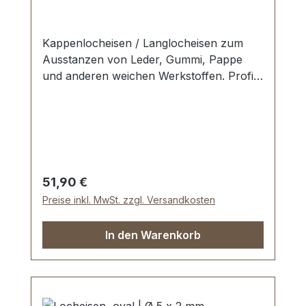
Kappenlocheisen / Langlocheisen zum
Ausstanzen von Leder, Gummi, Pappe
und anderen weichen Werkstoffen. Profi-
Qualität. Werkzeug Made in Germany.
Schneide gehärtet und angelassen auf HV
480 bis 558 kp/mm2 (HRC 47-52).
Werkstoff C 35–C 45. Pfeife blank
geschliffen, Schaft bearbeitet und rot
lackiert. Lieferumfang: 1 Stück
Regulärer Preis:
51,90 €
Kappenlocheisen Ø 5 x 2 mm Die Arbeit
Preise inkl. MwSt. zzgl. Versandkosten
mit Schonhammer und Schlagunterlage
wird dringend empfohlen.
In den Warenkorb