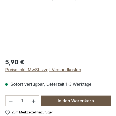
Regulärer Preis:
5,90 €
Preise inkl. MwSt. zzgl. Versandkosten
Sofort verfügbar, Lieferzeit 1-3 Werktage
Produkt Anzahl: Gib den gewünschten We
In den Warenkorb
Zum Merkzettel hinzufügen