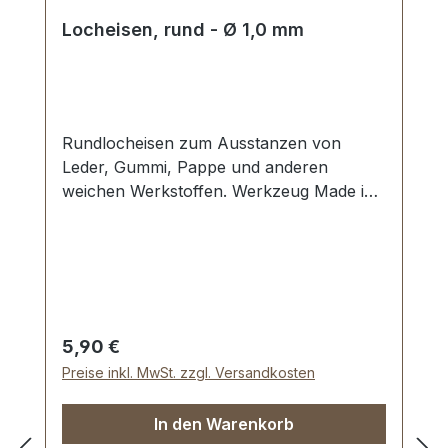
Locheisen, rund - Ø 1,0 mm
Rundlocheisen zum Ausstanzen von
Leder, Gummi, Pappe und anderen
weichen Werkstoffen. Werkzeug Made in
Germany, Rundlocheisen nach DIN 7200
Form B. Schneide gehärtet und
angelassen auf HV 480 bis 558 kp/mm2
(HRC 47-52). Werkstoff C 35–C 45. Pfeife
blank geschliffen, Schaft bearbeitet und
rot lackiert. Lieferumfang: 1 Stück
Regulärer Preis:
5,90 €
Rundlocheisen Ø 1,0 mm
Preise inkl. MwSt. zzgl. Versandkosten
In den Warenkorb