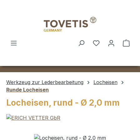
Zum Hauptinhalt springen
Ware
Werkzeug zur Lederbearbeitung
Locheisen
Runde Locheisen
Locheisen, rund - Ø 2,0 mm
Bildergalerie überspringen