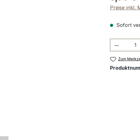
Preise inkl.
Sofort ver
Produkt 
Zum Merkze
Produktnu