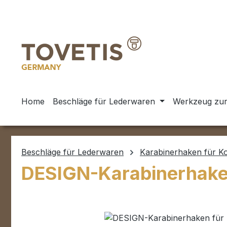
m Hauptinhalt springen
Zur Suche springen
Zur Hauptnavigation springen
Home
Beschläge für Lederwaren
Werkzeug zur
Beschläge für Lederwaren
Karabinerhaken für K
DESIGN-Karabinerhaken
Bildergalerie überspringen