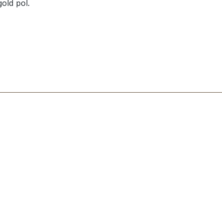
gold pol.
m