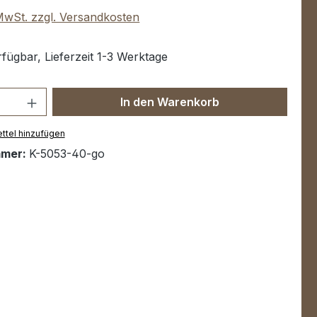
 MwSt. zzgl. Versandkosten
fügbar, Lieferzeit 1-3 Werktage
Anzahl: Gib den gewünschten Wert ein 
In den Warenkorb
ttel hinzufügen
mmer:
K-5053-40-go